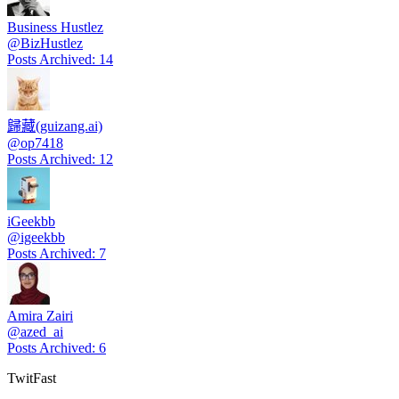
Business Hustlez
@
BizHustlez
Posts Archived
:
14
歸藏(guizang.ai)
@
op7418
Posts Archived
:
12
iGeekbb
@
igeekbb
Posts Archived
:
7
Amira Zairi
@
azed_ai
Posts Archived
:
6
TwitFast