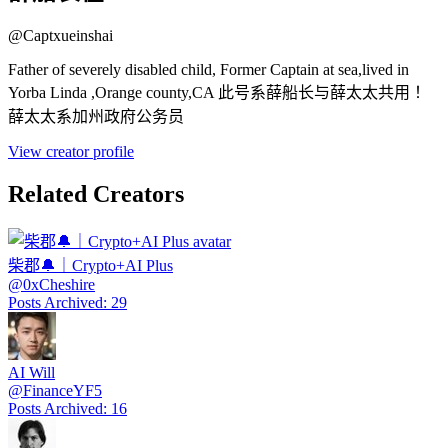
@
Captxueinshai
Father of severely disabled child, Former Captain at sea,lived in
Yorba Linda ,Orange county,CA 此号系薛船长与薛太太共用！
薛太太系加州政府公务员
View creator profile
Related Creators
柴郡🔔｜Crypto+AI Plus
@
0xCheshire
Posts Archived
:
29
AI Will
@
FinanceYF5
Posts Archived
:
16