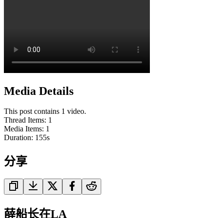
Media Details
This post contains 1 video.
Thread Items
:
1
Media Items
:
1
Duration:
155
s
分享
薛船长在LA