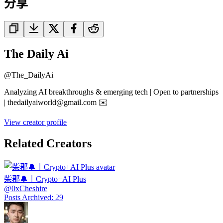
分享
The Daily Ai
@
The_DailyAi
Analyzing AI breakthroughs & emerging tech | Open to partnerships
| thedailyaiworld@gmail.com ✉️
View creator profile
Related Creators
柴郡🔔｜Crypto+AI Plus
@
0xCheshire
Posts Archived
:
29