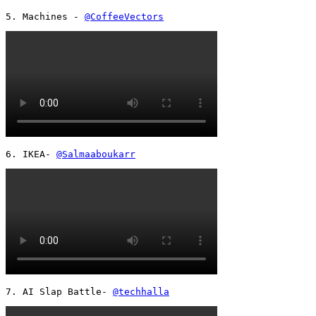
5. Machines - 
@CoffeeVectors
6. IKEA- 
@Salmaaboukarr
7. AI Slap Battle- 
@techhalla