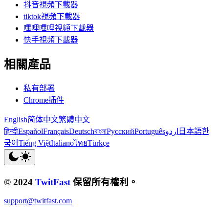
抖音視頻下載器
tiktok視頻下載器
嗶哩嗶哩視頻下載器
快手視頻下載器
相關產品
私有部署
Chrome插件
English
简体中文
繁體中文
हिन्दी
Español
Français
Deutsch
বাংলা
Русский
Português
اردو
日本語
한
국어
Tiếng Việt
Italiano
ไทย
Türkçe
© 2024
TwitFast
保留所有權利。
support@twitfast.com