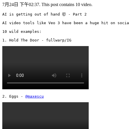
7月24日 下午02:37. This post contains 10 video.
AI is getting out of hand 🤯 - Part 2

AI video tools like Veo 3 have been a huge hit on socia
10 wild examples:

1. Hold The Door - fullwarp/IG 
2. Eggs - 
@maxescu