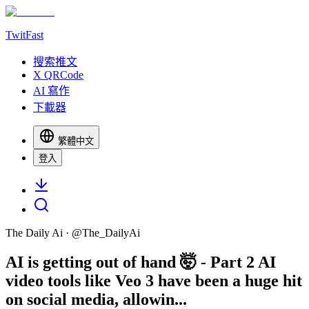
TwitFast
搜索推文
X QRCode
AI 寫作
下載器
繁體中文
登入
The Daily Ai
· @
The_DailyAi
AI is getting out of hand 🤯 - Part 2 AI
video tools like Veo 3 have been a huge hit
on social media, allowin...