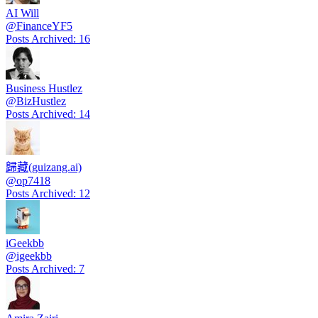
AI Will
@
FinanceYF5
Posts Archived
:
16
Business Hustlez
@
BizHustlez
Posts Archived
:
14
歸藏(guizang.ai)
@
op7418
Posts Archived
:
12
iGeekbb
@
igeekbb
Posts Archived
:
7