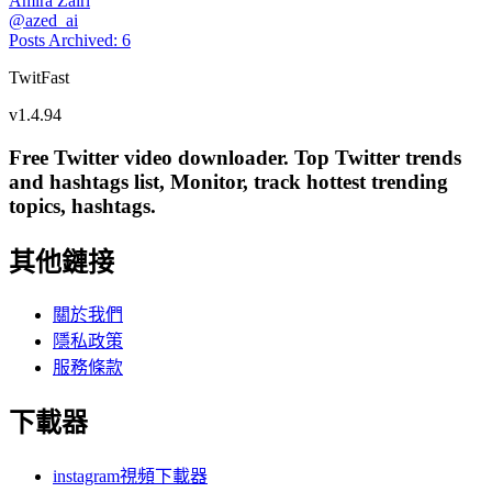
Amira Zairi
@
azed_ai
Posts Archived
:
6
TwitFast
v
1.4.94
Free Twitter video downloader. Top Twitter trends
and hashtags list, Monitor, track hottest trending
topics, hashtags.
其他鏈接
關於我們
隱私政策
服務條款
下載器
instagram視頻下載器