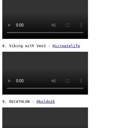
8. Vibing with Veo3 - 
@icreatelife
9. DECATHLON - 
@koldo2k