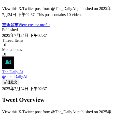
View this X/Twitter post from @The_DailyAi published on 2025年
7月24日 下午02:37. This post contains 10 video.
重新發布
View creator profile
Published
2025年7月24日 下午02:37
Thread Items
10
Media Items
10
The Daily Ai
@
The_DailyAi
前往推文
2025年7月24日 下午02:37
Tweet Overview
View this X/Twitter post from @The_DailyAi published on 2025年