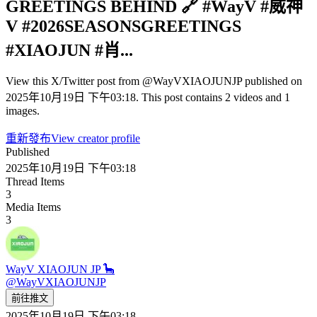
GREETINGS BEHIND 🔗 #WayV #威神
V #2026SEASONSGREETINGS
#XIAOJUN #肖...
View this X/Twitter post from @WayVXIAOJUNJP published on
2025年10月19日 下午03:18. This post contains 2 videos and 1
images.
重新發布
View creator profile
Published
2025年10月19日 下午03:18
Thread Items
3
Media Items
3
WayV XIAOJUN JP 🦕
@
WayVXIAOJUNJP
前往推文
2025年10月19日 下午03:18