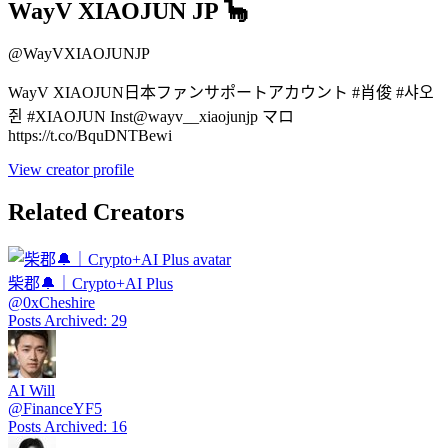
WayV XIAOJUN JP 🦕
@
WayVXIAOJUNJP
WayV XIAOJUN日本ファンサポートアカウント #肖俊 #샤오
쥔 #XIAOJUN Inst@wayv__xiaojunjp マロ
https://t.co/BquDNTBewi
View creator profile
Related Creators
柴郡🔔｜Crypto+AI Plus
@
0xCheshire
Posts Archived
:
29
AI Will
@
FinanceYF5
Posts Archived
:
16