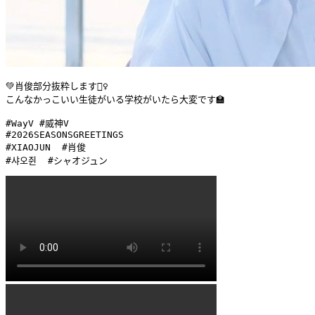
💚肖俊部分抜粋します🙇‍♀️

こんなかっこいい生徒がいる学校がいたら大変です🏫

#WayV #威神V 

#2026SEASONSGREETINGS 

#XIAOJUN  #肖俊 

#샤오쥔  #シャオジュン 