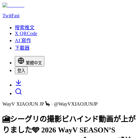
TwitFast
搜索推文
X QRCode
AI 寫作
下載器
繁體中文
登入
WayV XIAOJUN JP 🦕
· @
WayVXIAOJUNJP
🎦シーグリの撮影ビハインド動画が上が
りました🩵 2026 WayV SEASON’S