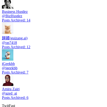
Business Hustlez
@
BizHustlez
Posts Archived
:
14
歸藏(guizang.ai)
@
op7418
Posts Archived
:
12
iGeekbb
@
igeekbb
Posts Archived
:
7
Amira Zairi
@
azed_ai
Posts Archived
:
6
TwitFast