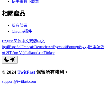
快手視頻下載器
相關產品
私有部署
Chrome插件
English
简体中文
繁體中文
हिन्दी
Español
Français
Deutsch
বাংলা
Русский
Português
اردو
日本語
한
국어
Tiếng Việt
Italiano
ไทย
Türkçe
© 2024
TwitFast
保留所有權利。
support@twitfast.com