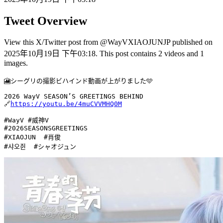
Tweet Overview
View this X/Twitter post from @WayVXIAOJUNJP published on
2025年10月19日 下午03:18. This post contains 2 videos and 1
images.
🎦シーグリの撮影ビハインド動画が上がりました🩵

2026 WayV SEASON’S GREETINGS BEHIND

🔗
https://youtu.be/4muCVVMHQ0M
#WayV #威神V 

#2026SEASONSGREETINGS 

#XIAOJUN  #肖俊 

#샤오쥔  #シャオジュン 