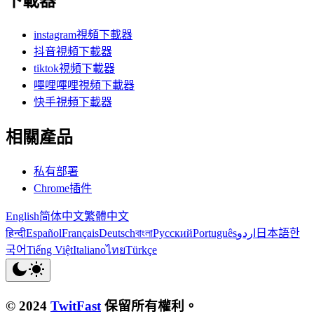
下載器
instagram視頻下載器
抖音視頻下載器
tiktok視頻下載器
嗶哩嗶哩視頻下載器
快手視頻下載器
相關產品
私有部署
Chrome插件
English
简体中文
繁體中文
हिन्दी
Español
Français
Deutsch
বাংলা
Русский
Português
اردو
日本語
한
국어
Tiếng Việt
Italiano
ไทย
Türkçe
© 2024
TwitFast
保留所有權利。