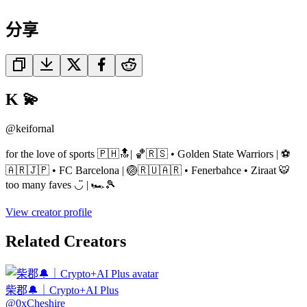
分享
K 💫
@
keifornal
for the love of sports 🇵🇭🔝| 🏀🇷🇸 • Golden State Warriors | ⚽️
🇦🇷🇯🇵 • FC Barcelona | 🏐🇷🇺🇦🇷 • Fenerbahce • Ziraat 🐯
too many faves ◡̈ | 🏎️🎾
View creator profile
Related Creators
柴郡🔔｜Crypto+AI Plus
@
0xCheshire