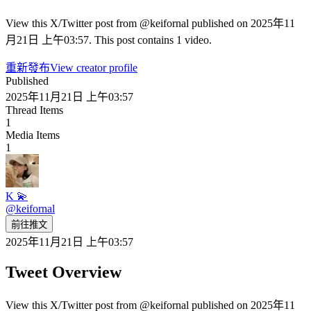
View this X/Twitter post from @keifornal published on 2025年11
月21日 上午03:57. This post contains 1 video.
重新發布
View creator profile
Published
2025年11月21日 上午03:57
Thread Items
1
Media Items
1
K 💫
@
keifornal
前往推文
2025年11月21日 上午03:57
Tweet Overview
View this X/Twitter post from @keifornal published on 2025年11