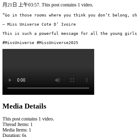
月21日 上午03:57. This post contains 1 video.
“Go in those rooms where you think you don’t belong, sh
— Miss Universe Cote D’ Ivoire

This is such a powerful message for all the young girls
#MissUniverse #MissUniverse2025 
Media Details
This post contains 1 video.
Thread Items
:
1
Media Items
:
1
Duration:
6
s