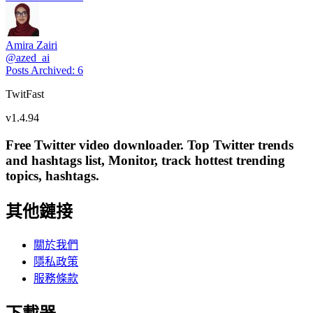
Amira Zairi
@
azed_ai
Posts Archived
:
6
TwitFast
v
1.4.94
Free Twitter video downloader. Top Twitter trends
and hashtags list, Monitor, track hottest trending
topics, hashtags.
其他鏈接
關於我們
隱私政策
服務條款