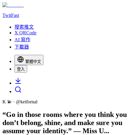
TwitFast
搜索推文
X QRCode
AI 寫作
下載器
繁體中文
登入
K 💫
· @
keifornal
“Go in those rooms where you think you
don’t belong, shine, and make sure you
assume your identity.” — Miss U...