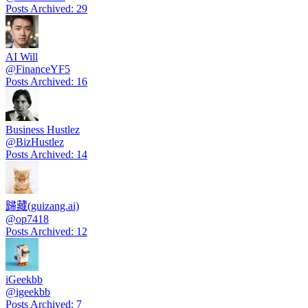
Posts Archived
:
29
AI Will
@
FinanceYF5
Posts Archived
:
16
Business Hustlez
@
BizHustlez
Posts Archived
:
14
歸藏(guizang.ai)
@
op7418
Posts Archived
:
12
iGeekbb
@
igeekbb
Posts Archived
:
7