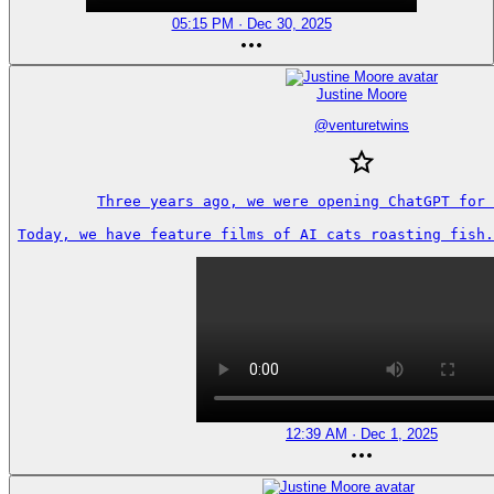
05:15 PM · Dec 30, 2025
Justine Moore
@
venturetwins
Three years ago, we were opening ChatGPT for 
Today, we have feature films of AI cats roasting fish.
12:39 AM · Dec 1, 2025