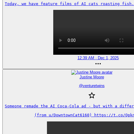
Today, we have feature films of AI cats roasting fish.
12:39 AM · Dec 1, 2025
Justine Moore
@
venturetwins
Someone remade the AI Coca-Cola ad - but with a differe
(from u/DowntownCat6160) https://t.co/Opk