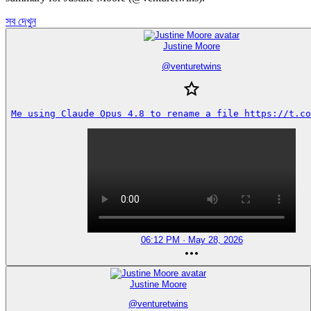
সব দেখুন
Justine Moore
@
venturetwins
Me using Claude Opus 4.8 to rename a file https://t.co
06:12 PM · May 28, 2026
Justine Moore
@
venturetwins