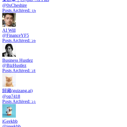
@
0xCheshire
Posts Archived
:
২৯
AI Will
@
FinanceYF5
Posts Archived
:
১৬
Business Hustlez
@
BizHustlez
Posts Archived
:
১৪
歸藏(guizang.ai)
@
op7418
Posts Archived
:
১২
iGeekbb
@
igeekbb