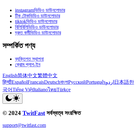
instagramভিডিও ডাউনলোডার
টিক টোকভিডিও ডাউনলোডার
tiktokভিডিও ডাউনলোডার
বিলিবিলিভিডিও ডাউনলোডার
দ্রুত কর্মীভিডিও ডাউনলোডার
সম্পর্কিত পণ্য
ব্যক্তিগত স্থাপনা
ক্রোম প্লাগ-ইন
English
简体中文
繁體中文
हिन्दी
Español
Français
Deutsch
বাংলা
Русский
Português
اردو
日本語
한
국어
Tiếng Việt
Italiano
ไทย
Türkçe
© 2024
TwitFast
সর্বস্বত্ব সংরক্ষিত
support@twitfast.com