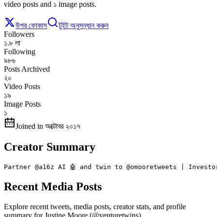
video posts and ১ image posts.
উপর ফোকাস
টুইট অনুসন্ধান করুন
Followers
১.৮ লা
Following
৯৮৬
Posts Archived
২০
Video Posts
১৯
Image Posts
১
Joined in অক্টোবর ২০১৭
Creator Summary
Partner @a16z AI 🤖 and twin to @omooretweets | Investo
Recent Media Posts
Explore recent tweets, media posts, creator stats, and profile
summary for Justine Moore (@venturetwins).