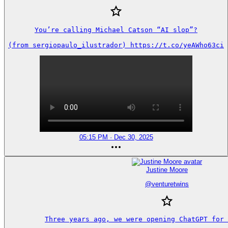
You’re calling Michael Catson “AI slop”?

(from sergiopaulo_ilustrador) https://t.co/yeAWho63ci
05:15 PM · Dec 30, 2025
Justine Moore
@
venturetwins
Three years ago, we were opening ChatGPT for 