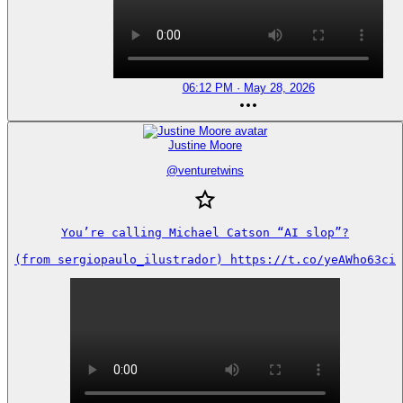
06:12 PM · May 28, 2026
Justine Moore
@
venturetwins
You’re calling Michael Catson “AI slop”?

(from sergiopaulo_ilustrador) https://t.co/yeAWho63ci