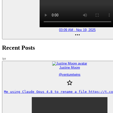
03:09 AM · Nov 19, 2025
Recent Posts
২০
Justine Moore
@
venturetwins
Me using Claude Opus 4.8 to rename a file https://t.co