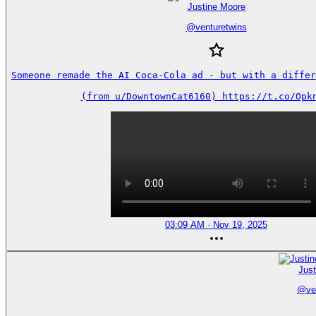
Justine Moore
@
venturetwins
Someone remade the AI Coca-Cola ad - but with a differe
(from u/DowntownCat6160) https://t.co/Opk
03:09 AM · Nov 19, 2025
Jus
@
ve