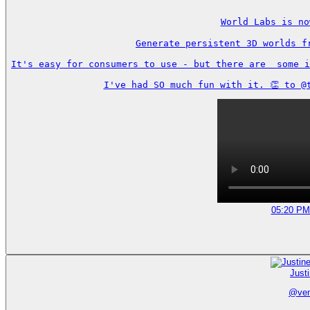
World Labs is no
Generate persistent 3D worlds f
It's easy for consumers to use - but there are  some i
I've had SO much fun with it. 👏 to @
05:20 PM
Just
@
ve