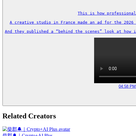
This is how professional
A creative studio in France made an ad for the 2026 
And they published a “behind the scenes” look at how i
04:58 PM 
Related Creators
柴郡🔔｜Crypto+AI Plus