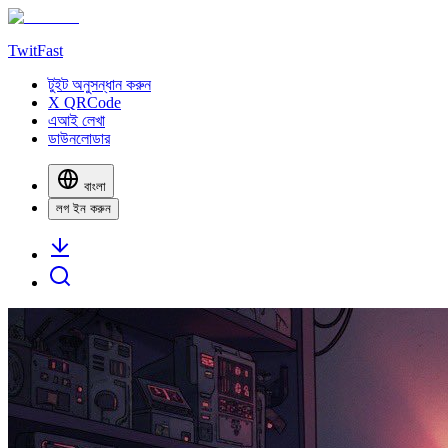
TwitFast
টুইট অনুসন্ধান করুন
X QRCode
এআই লেখা
ডাউনলোডার
বাংলা
লগ ইন করুন