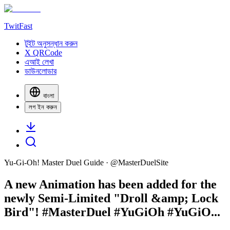
TwitFast
টুইট অনুসন্ধান করুন
X QRCode
এআই লেখা
ডাউনলোডার
বাংলা
লগ ইন করুন
Yu-Gi-Oh! Master Duel Guide
· @
MasterDuelSite
A new Animation has been added for the
newly Semi-Limited "Droll &amp; Lock
Bird"! #MasterDuel #YuGiOh #YuGiO...