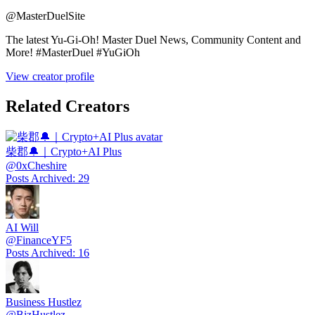
@
MasterDuelSite
The latest Yu-Gi-Oh! Master Duel News, Community Content and
More! #MasterDuel #YuGiOh
View creator profile
Related Creators
柴郡🔔｜Crypto+AI Plus
@
0xCheshire
Posts Archived
:
29
AI Will
@
FinanceYF5
Posts Archived
:
16
Business Hustlez
@
BizHustlez