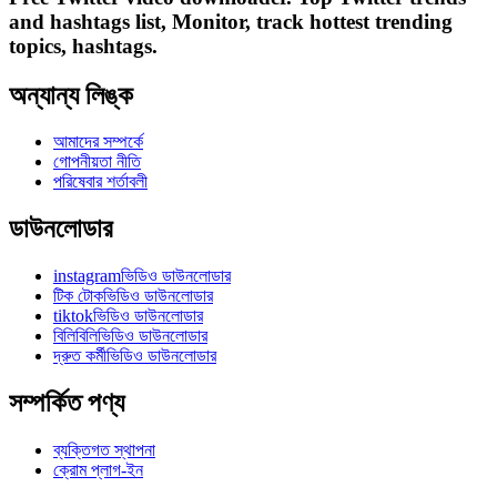
and hashtags list, Monitor, track hottest trending
topics, hashtags.
অন্যান্য লিঙ্ক
আমাদের সম্পর্কে
গোপনীয়তা নীতি
পরিষেবার শর্তাবলী
ডাউনলোডার
instagramভিডিও ডাউনলোডার
টিক টোকভিডিও ডাউনলোডার
tiktokভিডিও ডাউনলোডার
বিলিবিলিভিডিও ডাউনলোডার
দ্রুত কর্মীভিডিও ডাউনলোডার
সম্পর্কিত পণ্য
ব্যক্তিগত স্থাপনা
ক্রোম প্লাগ-ইন