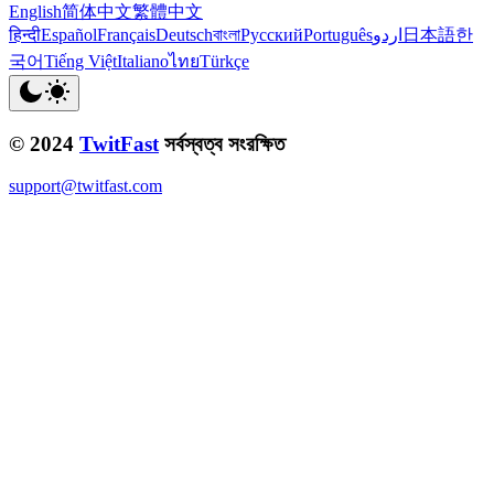
English
简体中文
繁體中文
हिन्दी
Español
Français
Deutsch
বাংলা
Русский
Português
اردو
日本語
한
국어
Tiếng Việt
Italiano
ไทย
Türkçe
© 2024
TwitFast
সর্বস্বত্ব সংরক্ষিত
support@twitfast.com