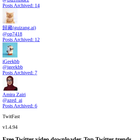
Posts Archived
:
14
歸藏(guizang.ai)
@
op7418
Posts Archived
:
12
iGeekbb
@
igeekbb
Posts Archived
:
7
Amira Zairi
@
azed_ai
Posts Archived
:
6
TwitFast
v
1.4.94
Free Twitter video downloader. Top Twitter trends