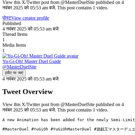
View this X/Twitter post from @MasterDuelSite published on 4
नवंबर 2025 को 05:53 am बजे. This post contains 1 video.
पोस्ट
View creator profile
Published
4 नवंबर 2025 को 05:53 am बजे
Thread Items
1
Media Items
1
Yu-Gi-Oh! Master Duel Guide
@
MasterDuelSite
ट्वीट पर जाएं
4 नवंबर 2025 को 05:53 am बजे
Tweet Overview
View this X/Twitter post from @MasterDuelSite published on 4
नवंबर 2025 को 05:53 am बजे. This post contains 1 video.
A new Animation has been added for the newly Semi-Limit
#MasterDuel #YuGiOh #YuGiOhMasterDuel #遊戯王マスターデュ