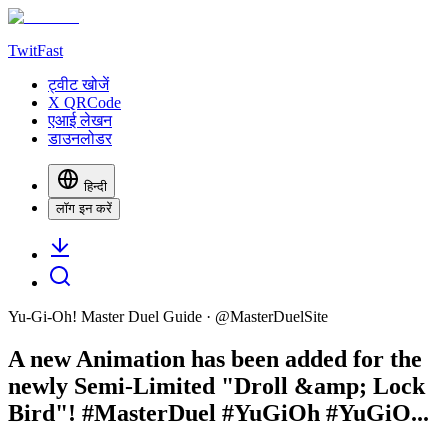
TwitFast
ट्वीट खोजें
X QRCode
एआई लेखन
डाउनलोडर
हिन्दी
लॉग इन करें
Yu-Gi-Oh! Master Duel Guide
· @
MasterDuelSite
A new Animation has been added for the
newly Semi-Limited "Droll &amp; Lock
Bird"! #MasterDuel #YuGiOh #YuGiO...