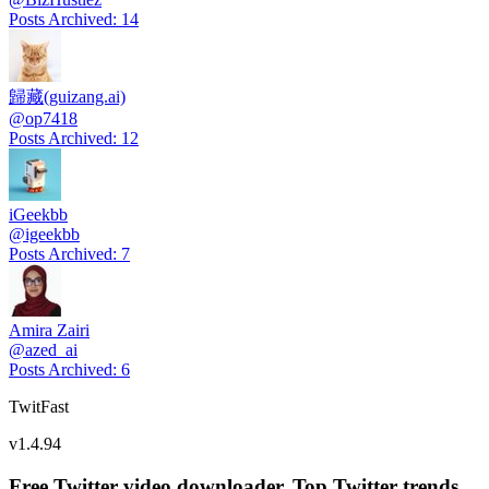
Posts Archived
:
14
歸藏(guizang.ai)
@
op7418
Posts Archived
:
12
iGeekbb
@
igeekbb
Posts Archived
:
7
Amira Zairi
@
azed_ai
Posts Archived
:
6
TwitFast
v
1.4.94
Free Twitter video downloader. Top Twitter trends