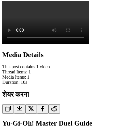
Media Details
This post contains 1 video.
Thread Items
:
1
Media Items
:
1
Duration:
10
s
शेयर करना
Yu-Gi-Oh! Master Duel Guide