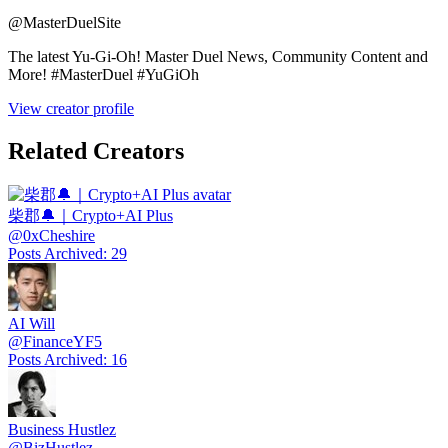
@
MasterDuelSite
The latest Yu-Gi-Oh! Master Duel News, Community Content and
More! #MasterDuel #YuGiOh
View creator profile
Related Creators
柴郡🔔｜Crypto+AI Plus
@
0xCheshire
Posts Archived
:
29
AI Will
@
FinanceYF5
Posts Archived
:
16
Business Hustlez
@
BizHustlez