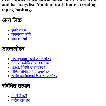
and hashtags list, Monitor, track hottest trending
topics, hashtags.
अन्य लिंक
हमारे बारे में
गोपनीयता नीति
सेवा की शर्तें
डाउनलोडर
instagramवीडियो डाउनलोडर
टिक टोकवीडियो डाउनलोडर
tiktokवीडियो डाउनलोडर
बिलिबिलीवीडियो डाउनलोडर
त्वरित कार्यकर्तावीडियो डाउनलोडर
संबंधित उत्पाद
निजी तैनाती
क्रोम प्लग-इन