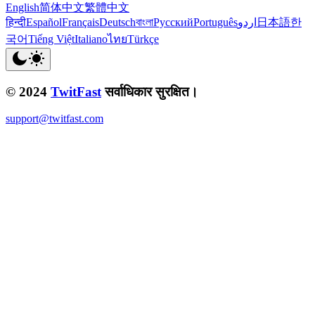
English
简体中文
繁體中文
हिन्दी
Español
Français
Deutsch
বাংলা
Русский
Português
اردو
日本語
한
국어
Tiếng Việt
Italiano
ไทย
Türkçe
© 2024
TwitFast
सर्वाधिकार सुरक्षित।
support@twitfast.com