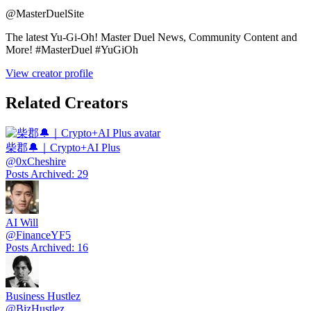
@
MasterDuelSite
The latest Yu-Gi-Oh! Master Duel News, Community Content and
More! #MasterDuel #YuGiOh
View creator profile
Related Creators
柴郡🔔｜Crypto+AI Plus
@
0xCheshire
Posts Archived
:
29
AI Will
@
FinanceYF5
Posts Archived
:
16
Business Hustlez
@
BizHustlez