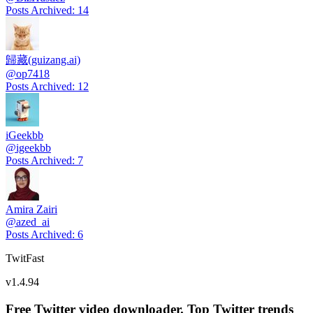
Posts Archived
:
14
歸藏(guizang.ai)
@
op7418
Posts Archived
:
12
iGeekbb
@
igeekbb
Posts Archived
:
7
Amira Zairi
@
azed_ai
Posts Archived
:
6
TwitFast
v
1.4.94
Free Twitter video downloader. Top Twitter trends