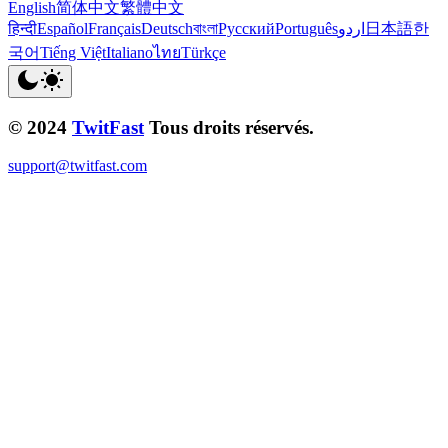
English
简体中文
繁體中文
हिन्दी
Español
Français
Deutsch
বাংলা
Русский
Português
اردو
日本語
한
국어
Tiếng Việt
Italiano
ไทย
Türkçe
© 2024
TwitFast
Tous droits réservés.
support@twitfast.com