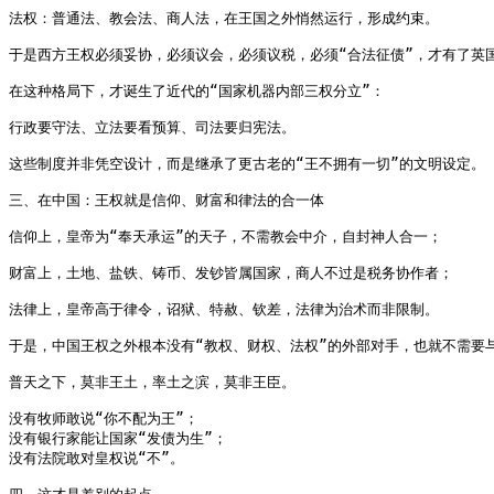
法权：普通法、教会法、商人法，在王国之外悄然运行，形成约束。

于是西方王权必须妥协，必须议会，必须议税，必须“合法征债”，才有了英
在这种格局下，才诞生了近代的“国家机器内部三权分立”：

行政要守法、立法要看预算、司法要归宪法。

这些制度并非凭空设计，而是继承了更古老的“王不拥有一切”的文明设定。

三、在中国：王权就是信仰、财富和律法的合一体

信仰上，皇帝为“奉天承运”的天子，不需教会中介，自封神人合一；

财富上，土地、盐铁、铸币、发钞皆属国家，商人不过是税务协作者；

法律上，皇帝高于律令，诏狱、特赦、钦差，法律为治术而非限制。

于是，中国王权之外根本没有“教权、财权、法权”的外部对手，也就不需要与
普天之下，莫非王土，率土之滨，莫非王臣。

没有牧师敢说“你不配为王”；

没有银行家能让国家“发债为生”；

没有法院敢对皇权说“不”。
