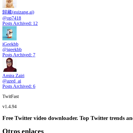
歸藏(guizang.ai)
@
op7418
Posts Archived
:
12
iGeekbb
@
igeekbb
Posts Archived
:
7
Amira Zairi
@
azed_ai
Posts Archived
:
6
TwitFast
v
1.4.94
Free Twitter video downloader. Top Twitter trends and 
Otros enlaces