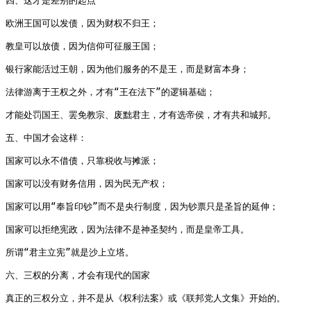
四、这才是差别的起点

欧洲王国可以发债，因为财权不归王；

教皇可以放债，因为信仰可征服王国；

银行家能活过王朝，因为他们服务的不是王，而是财富本身；

法律游离于王权之外，才有“王在法下”的逻辑基础；

才能处罚国王、罢免教宗、废黜君主，才有选帝侯，才有共和城邦。

五、中国才会这样：

国家可以永不借债，只靠税收与摊派；

国家可以没有财务信用，因为民无产权；

国家可以用“奉旨印钞”而不是央行制度，因为钞票只是圣旨的延伸；

国家可以拒绝宪政，因为法律不是神圣契约，而是皇帝工具。

所谓“君主立宪”就是沙上立塔。

六、三权的分离，才会有现代的国家

真正的三权分立，并不是从《权利法案》或《联邦党人文集》开始的。
