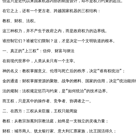
但这只是近代以来国家机器内部的制度设计，却不是权力约束的起点。

在它之上，还有一个更古老、跨越国家机器的三权结构：

教权、财权、法权。

这三种权力，并不产生于政府之内，而是政府权力的边界线。

谁控制它们？谁被它们限制？这，才是决定一个文明轨道的根本。

一、真正的“上三权”：信仰、财富与律法

在前现代世界中，人类从未只有一个主宰。

神的名义：教权掌握意义、伦理与死亡后的秩序，决定“谁有权统治”；

金的通道：财权掌握资源的聚散、战争的燃料、国家的信用，决定“统治能持续
法的规制：法权规定惩罚与约束，是“如何统治”的技术边界。

而王权，只是其中的操作者、竞争者、协调者之一。

二、在西方：三权从未臣服，王权只能周旋

教权：从教宗加冕到宗教法庭，始终是一支独立的灵魂力量；

财权：城市商人、犹太银行家、意大利汇票家族，比王国活得久；
