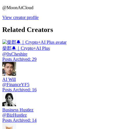
@
MoonAtCloud
View creator profile
Related Creators
柴郡🔔｜Crypto+AI Plus
@
0xCheshire
Posts Archived
:
29
AI Will
@
FinanceYF5
Posts Archived
:
16
Business Hustlez
@
BizHustlez
Posts Archived
:
14