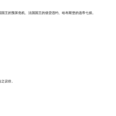
国国王的预算危机、法国国王的借贷违约、哈布斯堡的选帝七侯。

之议价。
