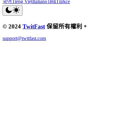
국어
Tiếng Việt
Italiano
ไทย
Türkçe
© 2024
TwitFast
保留所有權利。
support@twitfast.com