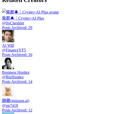
柴郡🔔｜Crypto+AI Plus
@
0xCheshire
Posts Archived
:
29
AI Will
@
FinanceYF5
Posts Archived
:
16
Business Hustlez
@
BizHustlez
Posts Archived
:
14
歸藏(guizang.ai)
@
op7418
Posts Archived
:
12