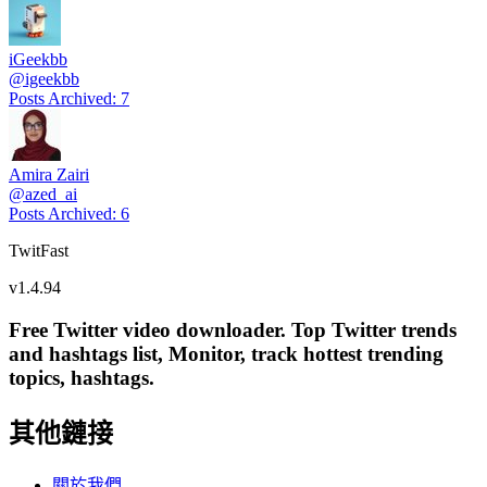
iGeekbb
@
igeekbb
Posts Archived
:
7
Amira Zairi
@
azed_ai
Posts Archived
:
6
TwitFast
v
1.4.94
Free Twitter video downloader. Top Twitter trends
and hashtags list, Monitor, track hottest trending
topics, hashtags.
其他鏈接
關於我們