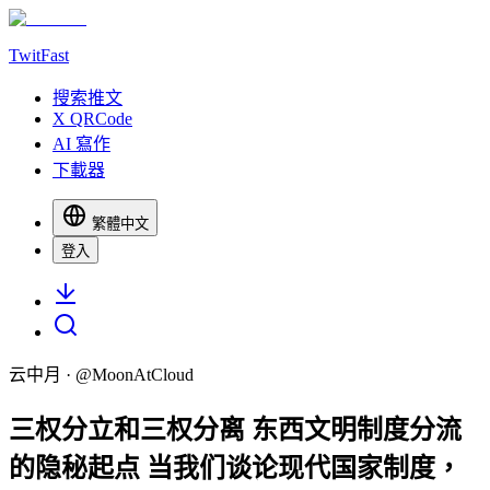
TwitFast
搜索推文
X QRCode
AI 寫作
下載器
繁體中文
登入
云中月
· @
MoonAtCloud
三权分立和三权分离 东西文明制度分流
的隐秘起点 当我们谈论现代国家制度，