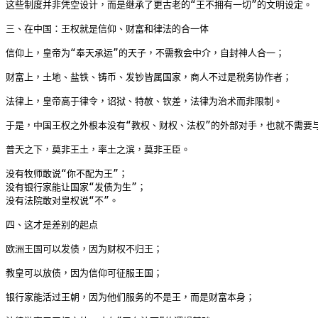
这些制度并非凭空设计，而是继承了更古老的“王不拥有一切”的文明设定。

三、在中国：王权就是信仰、财富和律法的合一体

信仰上，皇帝为“奉天承运”的天子，不需教会中介，自封神人合一；

财富上，土地、盐铁、铸币、发钞皆属国家，商人不过是税务协作者；

法律上，皇帝高于律令，诏狱、特赦、钦差，法律为治术而非限制。

于是，中国王权之外根本没有“教权、财权、法权”的外部对手，也就不需要与
普天之下，莫非王土，率土之滨，莫非王臣。

没有牧师敢说“你不配为王”；

没有银行家能让国家“发债为生”；

没有法院敢对皇权说“不”。

四、这才是差别的起点

欧洲王国可以发债，因为财权不归王；

教皇可以放债，因为信仰可征服王国；

银行家能活过王朝，因为他们服务的不是王，而是财富本身；
