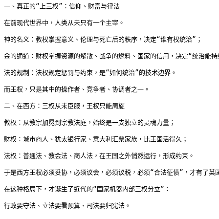
一、真正的“上三权”：信仰、财富与律法

在前现代世界中，人类从未只有一个主宰。

神的名义：教权掌握意义、伦理与死亡后的秩序，决定“谁有权统治”；

金的通道：财权掌握资源的聚散、战争的燃料、国家的信用，决定“统治能持续
法的规制：法权规定惩罚与约束，是“如何统治”的技术边界。

而王权，只是其中的操作者、竞争者、协调者之一。

二、在西方：三权从未臣服，王权只能周旋

教权：从教宗加冕到宗教法庭，始终是一支独立的灵魂力量；

财权：城市商人、犹太银行家、意大利汇票家族，比王国活得久；

法权：普通法、教会法、商人法，在王国之外悄然运行，形成约束。

于是西方王权必须妥协，必须议会，必须议税，必须“合法征债”，才有了英
在这种格局下，才诞生了近代的“国家机器内部三权分立”：

行政要守法、立法要看预算、司法要归宪法。
