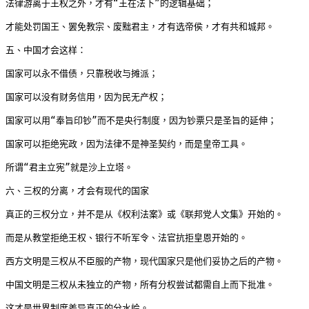
法律游离于王权之外，才有“王在法下”的逻辑基础；

才能处罚国王、罢免教宗、废黜君主，才有选帝侯，才有共和城邦。

五、中国才会这样：

国家可以永不借债，只靠税收与摊派；

国家可以没有财务信用，因为民无产权；

国家可以用“奉旨印钞”而不是央行制度，因为钞票只是圣旨的延伸；

国家可以拒绝宪政，因为法律不是神圣契约，而是皇帝工具。

所谓“君主立宪”就是沙上立塔。

六、三权的分离，才会有现代的国家

真正的三权分立，并不是从《权利法案》或《联邦党人文集》开始的。

而是从教堂拒绝王权、银行不听军令、法官抗拒皇恩开始的。

西方文明是三权从不臣服的产物，现代国家只是他们妥协之后的产物。

中国文明是三权从未独立的产物，所有分权尝试都需自上而下批准。

这才是世界制度差异真正的分水岭。
