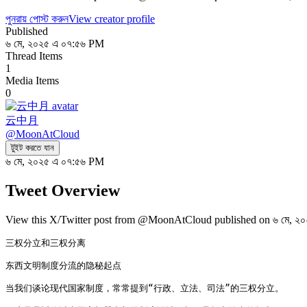
পুনরায় পোস্ট করুন
View creator profile
Published
৬ মে, ২০২৫ এ ০৭:৫৬ PM
Thread Items
1
Media Items
0
云中月
@
MoonAtCloud
টুইট করতে যান
৬ মে, ২০২৫ এ ০৭:৫৬ PM
Tweet Overview
View this X/Twitter post from @MoonAtCloud published on ৬ মে, ২০২
三权分立和三权分离

东西文明制度分流的隐秘起点

当我们谈论现代国家制度，常常提到“行政、立法、司法”的三权分立。
