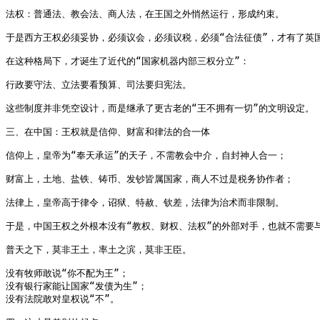
法权：普通法、教会法、商人法，在王国之外悄然运行，形成约束。

于是西方王权必须妥协，必须议会，必须议税，必须“合法征债”，才有了英
在这种格局下，才诞生了近代的“国家机器内部三权分立”：

行政要守法、立法要看预算、司法要归宪法。

这些制度并非凭空设计，而是继承了更古老的“王不拥有一切”的文明设定。

三、在中国：王权就是信仰、财富和律法的合一体

信仰上，皇帝为“奉天承运”的天子，不需教会中介，自封神人合一；

财富上，土地、盐铁、铸币、发钞皆属国家，商人不过是税务协作者；

法律上，皇帝高于律令，诏狱、特赦、钦差，法律为治术而非限制。

于是，中国王权之外根本没有“教权、财权、法权”的外部对手，也就不需要与
普天之下，莫非王土，率土之滨，莫非王臣。

没有牧师敢说“你不配为王”；

没有银行家能让国家“发债为生”；

没有法院敢对皇权说“不”。
