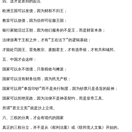
四、这才是差别的起点

欧洲王国可以发债，因为财权不归王；

教皇可以放债，因为信仰可征服王国；

银行家能活过王朝，因为他们服务的不是王，而是财富本身；

法律游离于王权之外，才有“王在法下”的逻辑基础；

才能处罚国王、罢免教宗、废黜君主，才有选帝侯，才有共和城邦。

五、中国才会这样：

国家可以永不借债，只靠税收与摊派；

国家可以没有财务信用，因为民无产权；

国家可以用“奉旨印钞”而不是央行制度，因为钞票只是圣旨的延伸；

国家可以拒绝宪政，因为法律不是神圣契约，而是皇帝工具。

所谓“君主立宪”就是沙上立塔。

六、三权的分离，才会有现代的国家

真正的三权分立，并不是从《权利法案》或《联邦党人文集》开始的。
