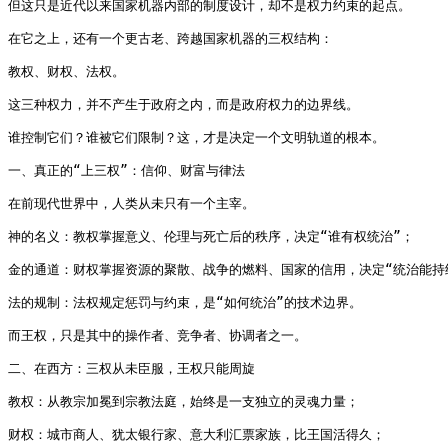
但这只是近代以来国家机器内部的制度设计，却不是权力约束的起点。

在它之上，还有一个更古老、跨越国家机器的三权结构：

教权、财权、法权。

这三种权力，并不产生于政府之内，而是政府权力的边界线。

谁控制它们？谁被它们限制？这，才是决定一个文明轨道的根本。

一、真正的“上三权”：信仰、财富与律法

在前现代世界中，人类从未只有一个主宰。

神的名义：教权掌握意义、伦理与死亡后的秩序，决定“谁有权统治”；

金的通道：财权掌握资源的聚散、战争的燃料、国家的信用，决定“统治能持续
法的规制：法权规定惩罚与约束，是“如何统治”的技术边界。

而王权，只是其中的操作者、竞争者、协调者之一。

二、在西方：三权从未臣服，王权只能周旋

教权：从教宗加冕到宗教法庭，始终是一支独立的灵魂力量；

财权：城市商人、犹太银行家、意大利汇票家族，比王国活得久；
