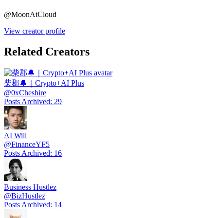
@
MoonAtCloud
View creator profile
Related Creators
柴郡🔔｜Crypto+AI Plus
@
0xCheshire
Posts Archived
:
29
AI Will
@
FinanceYF5
Posts Archived
:
16
Business Hustlez
@
BizHustlez
Posts Archived
:
14