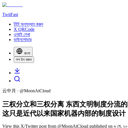
TwitFast
টুইট অনুসন্ধান করুন
X QRCode
এআই লেখা
ডাউনলোডার
বাংলা
লগ ইন করুন
云中月
· @
MoonAtCloud
三权分立和三权分离 东西文明制度分流的
这只是近代以来国家机器内部的制度设计，
View this X/Twitter post from @MoonAtCloud published on ৬ মে, ২০২