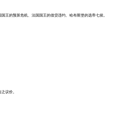
国国王的预算危机、法国国王的借贷违约、哈布斯堡的选帝七侯。

之议价。
