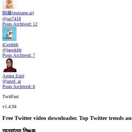
歸藏(guizang.ai)
@
op7418
Posts Archived
:
12
iGeekbb
@
igeekbb
Posts Archived
:
7
Amira Zairi
@
azed_ai
Posts Archived
:
6
TwitFast
v
1.4.94
Free Twitter video downloader. Top Twitter trends and 
অন্যান্য লিঙ্ক