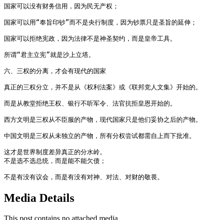
国家可以没有财务信用，因为民无产权；

国家可以用“奉旨印钞”而不是央行制度，因为钞票只是圣旨的延伸；

国家可以拒绝宪政，因为法律不是神圣契约，而是皇帝工具。

所谓“君主立宪”就是沙上立塔。

六、三权的分离，才会有现代的国家

真正的三权分立，并不是从《权利法案》或《联邦党人文集》开始的。

而是从教堂拒绝王权、银行不听军令、法官抗拒皇恩开始的。

西方文明是三权从不臣服的产物，现代国家只是他们妥协之后的产物。

中国文明是三权从未独立的产物，所有分权尝试都需自上而下批准。

这才是世界制度差异真正的分水岭。

不是选不选总统，而是能不能欠债；

不是有没有议会，而是有没有对神、对法、对财的敬畏。
Media Details
This post contains no attached media.