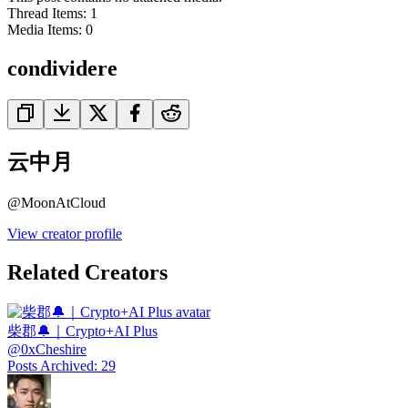
Thread Items
:
1
Media Items
:
0
condividere
云中月
@
MoonAtCloud
View creator profile
Related Creators
柴郡🔔｜Crypto+AI Plus
@
0xCheshire
Posts Archived
:
29