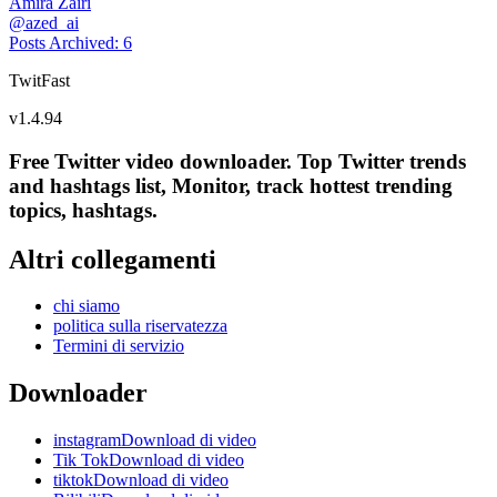
Amira Zairi
@
azed_ai
Posts Archived
:
6
TwitFast
v
1.4.94
Free Twitter video downloader. Top Twitter trends
and hashtags list, Monitor, track hottest trending
topics, hashtags.
Altri collegamenti
chi siamo
politica sulla riservatezza
Termini di servizio
Downloader
instagramDownload di video
Tik TokDownload di video
tiktokDownload di video