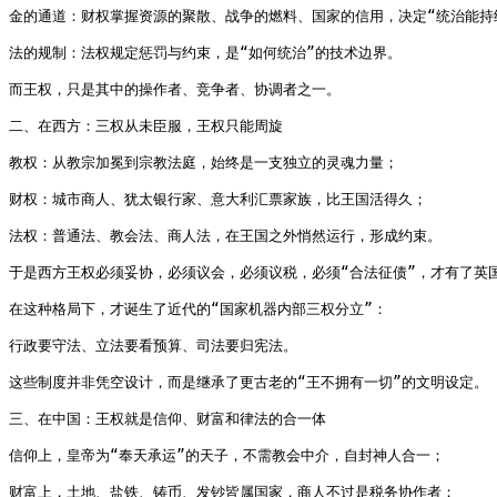
金的通道：财权掌握资源的聚散、战争的燃料、国家的信用，决定“统治能持续
法的规制：法权规定惩罚与约束，是“如何统治”的技术边界。

而王权，只是其中的操作者、竞争者、协调者之一。

二、在西方：三权从未臣服，王权只能周旋

教权：从教宗加冕到宗教法庭，始终是一支独立的灵魂力量；

财权：城市商人、犹太银行家、意大利汇票家族，比王国活得久；

法权：普通法、教会法、商人法，在王国之外悄然运行，形成约束。

于是西方王权必须妥协，必须议会，必须议税，必须“合法征债”，才有了英
在这种格局下，才诞生了近代的“国家机器内部三权分立”：

行政要守法、立法要看预算、司法要归宪法。

这些制度并非凭空设计，而是继承了更古老的“王不拥有一切”的文明设定。

三、在中国：王权就是信仰、财富和律法的合一体

信仰上，皇帝为“奉天承运”的天子，不需教会中介，自封神人合一；

财富上，土地、盐铁、铸币、发钞皆属国家，商人不过是税务协作者；
