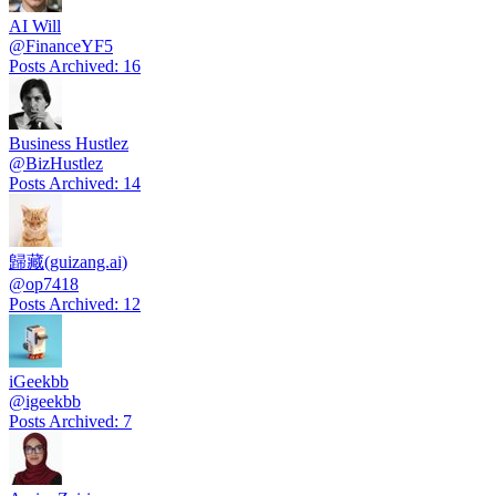
AI Will
@
FinanceYF5
Posts Archived
:
16
Business Hustlez
@
BizHustlez
Posts Archived
:
14
歸藏(guizang.ai)
@
op7418
Posts Archived
:
12
iGeekbb
@
igeekbb
Posts Archived
:
7