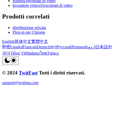
BilibiliDownload di video
lavoratore veloceDownload di video
Prodotti correlati
distribuzione privata
Plug-in per Chrome
English
简体中文
繁體中文
हिन्दी
Español
Français
Deutsch
বাংলা
Русский
Português
اردو
日本語
한
국어
Tiếng Việt
Italiano
ไทย
Türkçe
© 2024
TwitFast
Tutti i diritti riservati.
support@twitfast.com