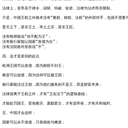
法律上，皇帝高于律令，诏狱、特赦、钦差，法律为治术而非限制。

于是，中国王权之外根本没有“教权、财权、法权”的外部对手，也就不需要与
普天之下，莫非王土，率土之滨，莫非王臣。

没有牧师敢说“你不配为王”；

没有银行家能让国家“发债为生”；

没有法院敢对皇权说“不”。

四、这才是差别的起点

欧洲王国可以发债，因为财权不归王；

教皇可以放债，因为信仰可征服王国；

银行家能活过王朝，因为他们服务的不是王，而是财富本身；

法律游离于王权之外，才有“王在法下”的逻辑基础；

才能处罚国王、罢免教宗、废黜君主，才有选帝侯，才有共和城邦。

五、中国才会这样：

国家可以永不借债，只靠税收与摊派；
