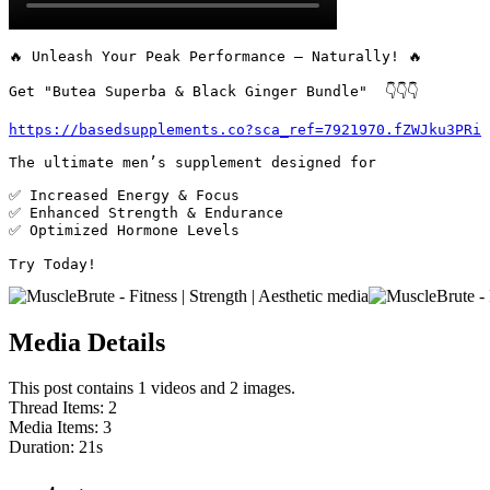
🔥 Unleash Your Peak Performance – Naturally! 🔥

Get "Butea Superba & Black Ginger Bundle"  👇👇👇

https://basedsupplements.co?sca_ref=7921970.fZWJku3PRi
The ultimate men’s supplement designed for 

✅ Increased Energy & Focus

✅ Enhanced Strength & Endurance

✅ Optimized Hormone Levels

Try Today! 
Media Details
This post contains 1 videos and 2 images.
Thread Items
:
2
Media Items
:
3
Duration:
21
s