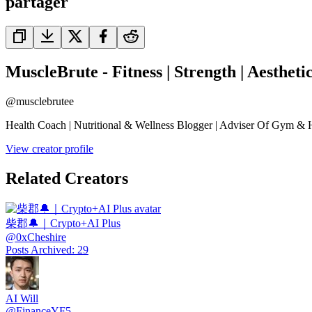
partager
MuscleBrute - Fitness | Strength | Aestheti
@
musclebrutee
Health Coach | Nutritional & Wellness Blogger | Adviser Of Gym & 
View creator profile
Related Creators
柴郡🔔｜Crypto+AI Plus
@
0xCheshire
Posts Archived
:
29
AI Will
@
FinanceYF5