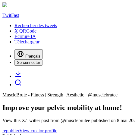
TwitFast
Rechercher des tweets
X QRCode
Écriture IA
Téléchargeur
Français
Se connecter
MuscleBrute - Fitness | Strength | Aesthetic
· @
musclebrutee
Improve your pelvic mobility at home!
View this X/Twitter post from @musclebrutee published on 8 mai 2025
republier
View creator profile