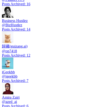
Posts Archived
:
16
Business Hustlez
@
BizHustlez
Posts Archived
:
14
歸藏(guizang.ai)
@
op7418
Posts Archived
:
12
iGeekbb
@
igeekbb
Posts Archived
:
7
Amira Zairi
@
azed_ai
Posts Archived
:
6