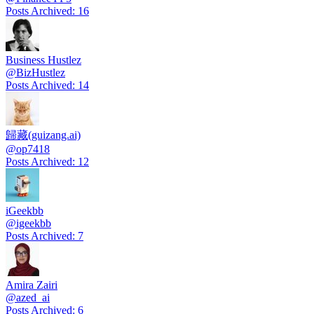
Posts Archived
:
16
Business Hustlez
@
BizHustlez
Posts Archived
:
14
歸藏(guizang.ai)
@
op7418
Posts Archived
:
12
iGeekbb
@
igeekbb
Posts Archived
:
7
Amira Zairi
@
azed_ai
Posts Archived
:
6