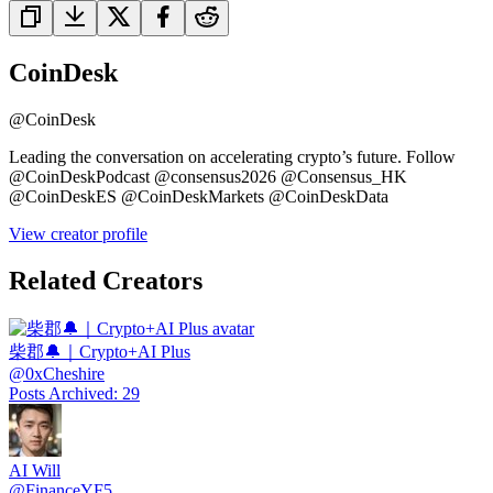
CoinDesk
@
CoinDesk
Leading the conversation on accelerating crypto’s future. Follow
@CoinDeskPodcast @consensus2026 @Consensus_HK
@CoinDeskES @CoinDeskMarkets @CoinDeskData
View creator profile
Related Creators
柴郡🔔｜Crypto+AI Plus
@
0xCheshire
Posts Archived
:
29
AI Will
@
FinanceYF5