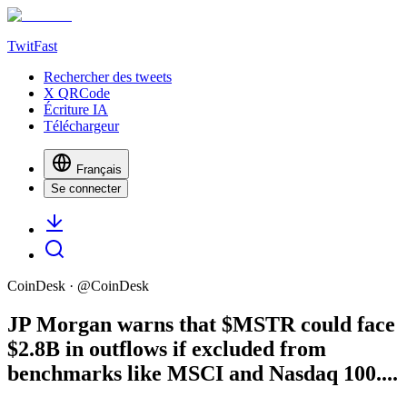
TwitFast
Rechercher des tweets
X QRCode
Écriture IA
Téléchargeur
Français
Se connecter
CoinDesk
· @
CoinDesk
JP Morgan warns that $MSTR could face
$2.8B in outflows if excluded from
benchmarks like MSCI and Nasdaq 100....