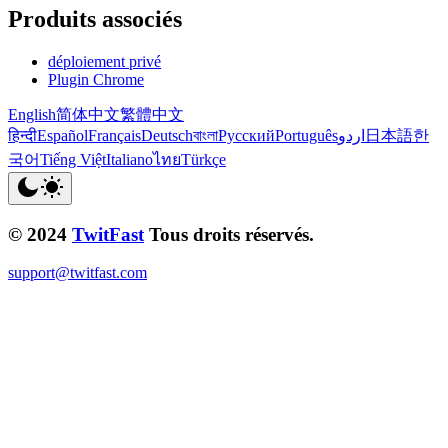
Produits associés
déploiement privé
Plugin Chrome
English
简体中文
繁體中文
हिन्दी
Español
Français
Deutsch
বাংলা
Русский
Português
اردو
日本語
한
국어
Tiếng Việt
Italiano
ไทย
Türkçe
© 2024
TwitFast
Tous droits réservés.
support@twitfast.com