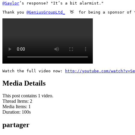
@Saylor
’s response? "It’s a bit alarmist."

Thank you 
@GeniusGroupLtd_
  👋  for being a sponsor of 
Watch the full video now: 
http://youtube.com/watch?v=S
Media Details
This post contains 1 video.
Thread Items
:
2
Media Items
:
1
Duration:
100
s
partager