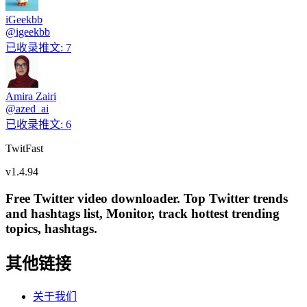
iGeekbb
@
igeekbb
已收录推文
:
7
Amira Zairi
@
azed_ai
已收录推文
:
6
TwitFast
v
1.4.94
Free Twitter video downloader. Top Twitter trends
and hashtags list, Monitor, track hottest trending
topics, hashtags.
其他链接
关于我们