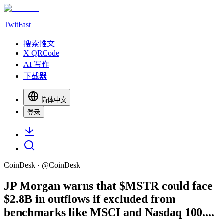
TwitFast
搜索推文
X QRCode
AI 写作
下载器
简体中文
登录
CoinDesk
· @
CoinDesk
JP Morgan warns that $MSTR could face
$2.8B in outflows if excluded from
benchmarks like MSCI and Nasdaq 100....