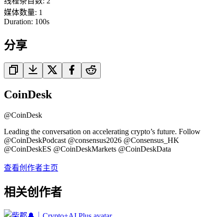
线程条目数
:
2
媒体数量
:
1
Duration:
100
s
分享
CoinDesk
@
CoinDesk
Leading the conversation on accelerating crypto’s future. Follow
@CoinDeskPodcast @consensus2026 @Consensus_HK
@CoinDeskES @CoinDeskMarkets @CoinDeskData
查看创作者主页
相关创作者