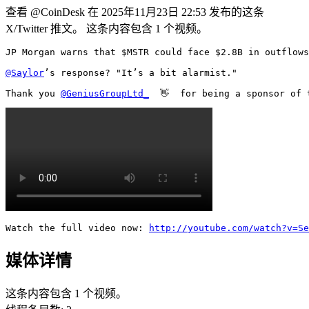
查看 @CoinDesk 在 2025年11月23日 22:53 发布的这条
X/Twitter 推文。 这条内容包含 1 个视频。
JP Morgan warns that $MSTR could face $2.8B in outflows
@Saylor
’s response? "It’s a bit alarmist."

Thank you 
@GeniusGroupLtd_
  👋  for being a sponsor of 
Watch the full video now: 
http://youtube.com/watch?v=S
媒体详情
这条内容包含 1 个视频。