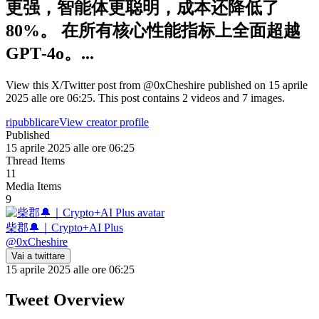
更强，智能体更聪明，成本还降低了
80%。 在所有核心性能指标上全面超越
GPT‑4o。...
View this X/Twitter post from @0xCheshire published on 15 aprile
2025 alle ore 06:25. This post contains 2 videos and 7 images.
ripubblicare
View creator profile
Published
15 aprile 2025 alle ore 06:25
Thread Items
11
Media Items
9
柴郡🔔｜Crypto+AI Plus
@
0xCheshire
Vai a twittare
15 aprile 2025 alle ore 06:25
Tweet Overview