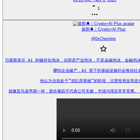
1
柴郡🔔｜Crypto+AI Plus
@
0xCheshire
贝索斯表示 AI 的确存在泡沫，但那是产业泡沫，不是金融泡沫。金融泡
哪怕企业破产，AI 留下的基础设施仍会推动社会
他认为当前处于“混乱而美丽”的阶段，过度投资反而是创
就像亚马逊早期一样，股价暴跌不代表公司失败，市场与现实常常背离。 https