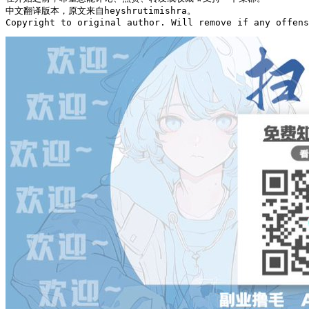
中文翻译版本，原文来自heyshrutimishra。

Copyright to original author. Will remove if any offens