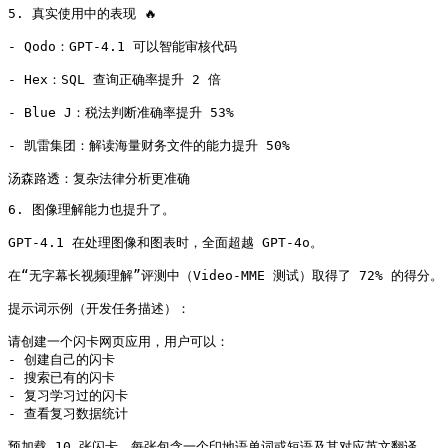
5. 真实使用中的表现 🔥

- Qodo：GPT‑4.1 可以智能审核代码

- Hex：SQL 查询正确率提升 2 倍

- Blue J：税法判断准确率提升 53%

- 凯雷集团：解读海量财务文件的能力提升 50%

汤森路透：复杂法律分析更准确
6. 图像理解能力也提升了。

GPT‑4.1 在处理图像和图表时，全面超越 GPT‑4o。

在“无字幕长视频理解”评测中（Video-MME 测试）取得了 72% 的得分。

提示词示例（开发任务描述）： 

请创建一个闪卡网页应用，用户可以：

- 创建自己的闪卡

- 搜索已有的闪卡

- 复习学习过的闪卡

- 查看复习数据统计

预加载 10 张闪卡，每张包含一个印地语单词或短语及其对应英文翻译。
