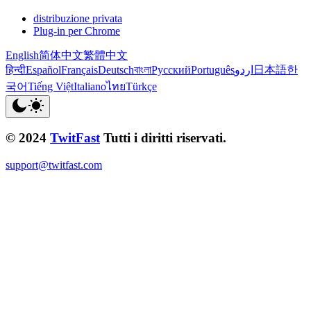
distribuzione privata
Plug-in per Chrome
English
简体中文
繁體中文
हिन्दी
Español
Français
Deutsch
বাংলা
Русский
Português
اردو
日本語
한
국어
Tiếng Việt
Italiano
ไทย
Türkçe
© 2024
TwitFast
Tutti i diritti riservati.
support@twitfast.com