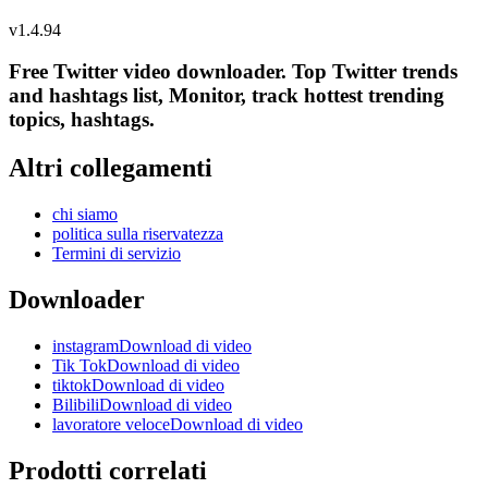
v
1.4.94
Free Twitter video downloader. Top Twitter trends
and hashtags list, Monitor, track hottest trending
topics, hashtags.
Altri collegamenti
chi siamo
politica sulla riservatezza
Termini di servizio
Downloader
instagramDownload di video
Tik TokDownload di video
tiktokDownload di video
BilibiliDownload di video
lavoratore veloceDownload di video
Prodotti correlati