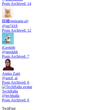
Posts Archived
:
14
歸藏(guizang.ai)
@
op7418
Posts Archived
:
12
iGeekbb
@
igeekbb
Posts Archived
:
7
Amira Zairi
@
azed_ai
Posts Archived
:
6
TechHalla
@
techhalla
Posts Archived
:
6
TwitFast