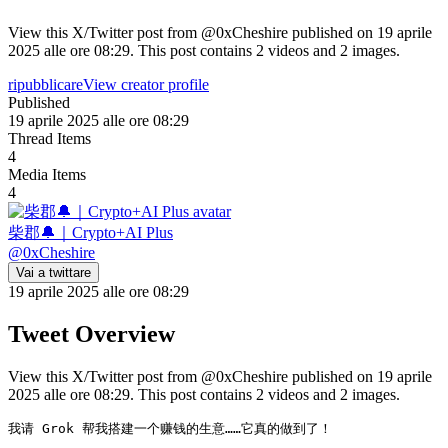
View this X/Twitter post from @0xCheshire published on 19 aprile
2025 alle ore 08:29. This post contains 2 videos and 2 images.
ripubblicare
View creator profile
Published
19 aprile 2025 alle ore 08:29
Thread Items
4
Media Items
4
柴郡🔔｜Crypto+AI Plus
@
0xCheshire
Vai a twittare
19 aprile 2025 alle ore 08:29
Tweet Overview
View this X/Twitter post from @0xCheshire published on 19 aprile
2025 alle ore 08:29. This post contains 2 videos and 2 images.
我请 Grok 帮我搭建一个赚钱的生意……它真的做到了！
