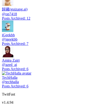
歸藏(guizang.ai)
@
op7418
Posts Archived
:
12
iGeekbb
@
igeekbb
Posts Archived
:
7
Amira Zairi
@
azed_ai
Posts Archived
:
6
TechHalla
@
techhalla
Posts Archived
:
6
TwitFast
v
1.4.94