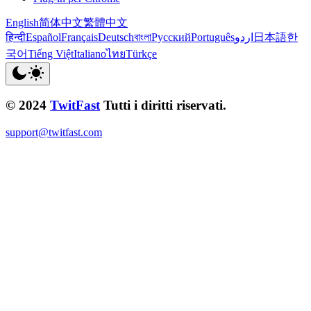
English
简体中文
繁體中文
हिन्दी
Español
Français
Deutsch
বাংলা
Русский
Português
اردو
日本語
한
국어
Tiếng Việt
Italiano
ไทย
Türkçe
© 2024
TwitFast
Tutti i diritti riservati.
support@twitfast.com