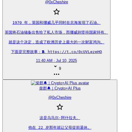
@
0xCheshire
1970 年，英国和挪威几乎同时在北海发现了石油。

英国将石油储备出售给了私人市场，而挪威则坚持国家持有。

就是这个决定，造成了欧洲历史上最大的一次财富鸿沟。

下面是完整故事：🧵 https://t.co/0cUVLezeHO
11:40 AM · Jul 10, 2025
9
柴郡🔔｜Crypto+AI Plus
@
0xCheshire
这是乌马尔·阿什拉夫。

他在 22 岁那年就让父母提前退休。
