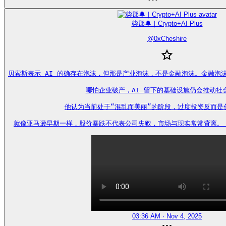
柴郡🔔｜Crypto+AI Plus
@
0xCheshire
贝索斯表示 AI 的确存在泡沫，但那是产业泡沫，不是金融泡沫。金融泡
哪怕企业破产，AI 留下的基础设施仍会推动社会
他认为当前处于“混乱而美丽”的阶段，过度投资反而是创
就像亚马逊早期一样，股价暴跌不代表公司失败，市场与现实常常背离。 https
03:36 AM · Nov 4, 2025