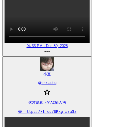
04:33 PM · Dec 30, 2025
小互
@
imxiaohu
这才是真正的AI输入法

😂 https://t.co/8Rkgfara5z