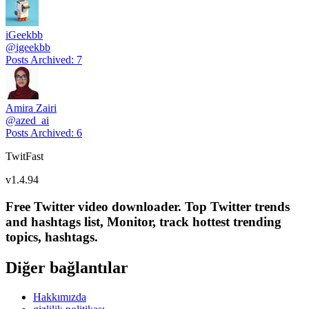
iGeekbb
@
igeekbb
Posts Archived
:
7
Amira Zairi
@
azed_ai
Posts Archived
:
6
TwitFast
v
1.4.94
Free Twitter video downloader. Top Twitter trends
and hashtags list, Monitor, track hottest trending
topics, hashtags.
Diğer bağlantılar
Hakkımızda