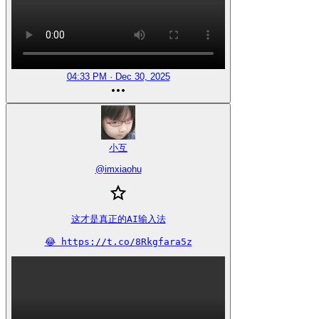
04:33 PM · Dec 30, 2025
小互
@
imxiaohu
这才是真正的AI输入法

😂 https://t.co/8Rkgfara5z