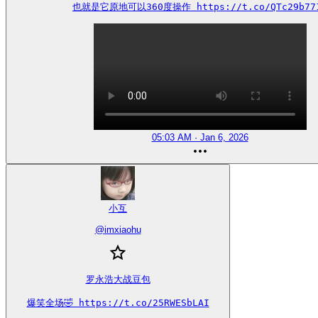
也就是它原地可以360度操作 https://t.co/QTc29b77
05:03 AM · Jan 6, 2026
小互
@
imxiaohu
罗永浩大战豆包

爆笑全场🤣 https://t.co/25RWESbLAI