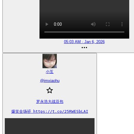
05:03 AM · Jan 6, 2026
小互
@
imxiaohu
罗永浩大战豆包

爆笑全场🤣 https://t.co/25RWESbLAI