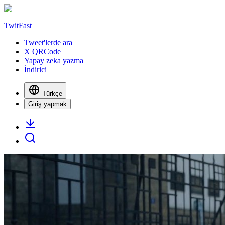
TwitFast
Tweet'lerde ara
X QRCode
Yapay zeka yazma
İndirici
Türkçe
Giriş yapmak