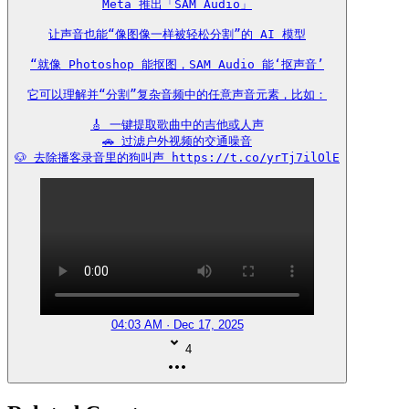
Meta 推出「SAM Audio」

让声音也能“像图像一样被轻松分割”的 AI 模型

“就像 Photoshop 能抠图，SAM Audio 能‘抠声音’

它可以理解并“分割”复杂音频中的任意声音元素，比如：

🎸 一键提取歌曲中的吉他或人声

🚗 过滤户外视频的交通噪音

🐶 去除播客录音里的狗叫声 https://t.co/yrTj7ilOlE
04:03 AM · Dec 17, 2025
4