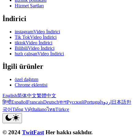
gizlilik politikası
Hizmet Şartları
İndirici
instagramVideo İndirici
Tik TokVideo İndirici
tiktokVideo İndirici
BilibiliVideo İndirici
hızlı çalışanVideo İndirici
İlgili ürünler
özel dağıtım
Chrome eklentisi
English
简体中文
繁體中文
हिन्दी
Español
Français
Deutsch
বাংলা
Русский
Português
اردو
日本語
한
국어
Tiếng Việt
Italiano
ไทย
Türkçe
© 2024
TwitFast
Her hakkı saklıdır.