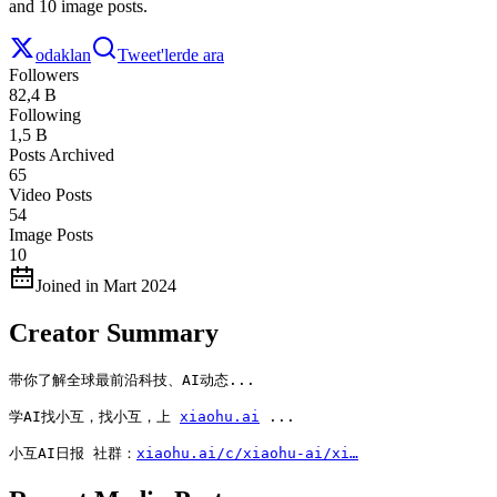
and 10 image posts.
odaklan
Tweet'lerde ara
Followers
82,4 B
Following
1,5 B
Posts Archived
65
Video Posts
54
Image Posts
10
Joined in Mart 2024
Creator Summary
带你了解全球最前沿科技、AI动态...

学AI找小互，找小互，上 
xiaohu.ai
 ...

小互AI日报 社群：
xiaohu.ai/c/xiaohu-ai/xi…