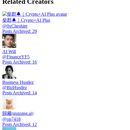
Related Creators
柴郡🔔｜Crypto+AI Plus
@
0xCheshire
Posts Archived
:
29
AI Will
@
FinanceYF5
Posts Archived
:
16
Business Hustlez
@
BizHustlez
Posts Archived
:
14
歸藏(guizang.ai)
@
op7418
Posts Archived
:
12