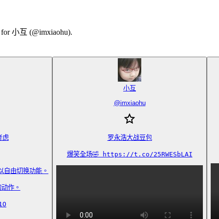
ary for 小互 (@imxiaohu).
小互
@
imxiaohu
虑

罗永浩大战豆包

爆笑全场🤣 https://t.co/25RWESbLAI
以自由切换功能。

动作。

1O