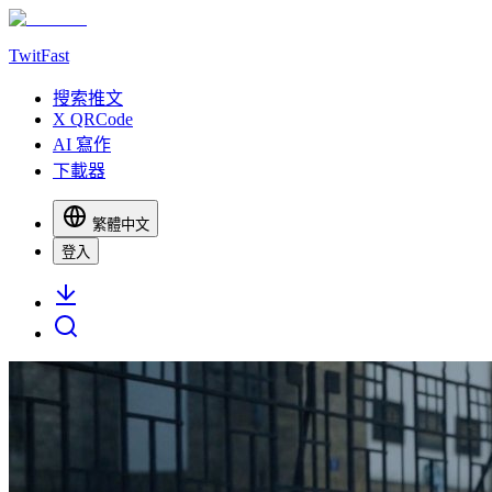
TwitFast
搜索推文
X QRCode
AI 寫作
下載器
繁體中文
登入