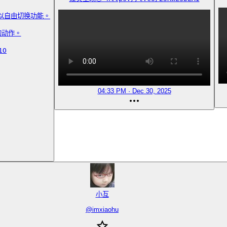
以自由切换功能。

动作。

1O
04:33 PM · Dec 30, 2025
小互
@
imxiaohu