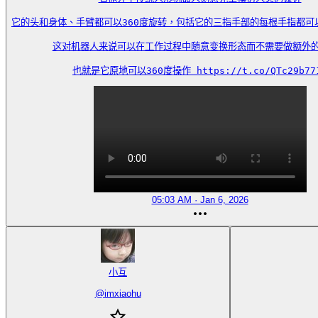
它的头和身体、手臂都可以360度旋转，包括它的三指手部的每根手指都可
这对机器人来说可以在工作过程中随意变换形态而不需要做额外的
也就是它原地可以360度操作 https://t.co/QTc29b77
05:03 AM · Jan 6, 2026
小互
@
imxiaohu