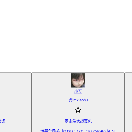
小互
@
imxiaohu
虑

罗永浩大战豆包

爆笑全场🤣 https://t.co/25RWESbLAI