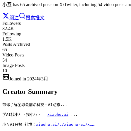
小互 has 65 archived posts on X/Twitter, including 54 video posts an
關注
搜索推文
Followers
82.4K
Following
1.5K
Posts Archived
65
Video Posts
54
Image Posts
10
Joined in 2024年3月
Creator Summary
带你了解全球最前沿科技、AI动态...

学AI找小互，找小互，上 
xiaohu.ai
 ...

小互AI日报 社群：
xiaohu.ai/c/xiaohu-ai/xi…