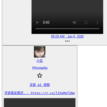
05:03 AM · Jan 6, 2026
小互
@
imxiaohu
这是 AI 视频

还是真实情况... https://t.co/lZSpMefZ8m