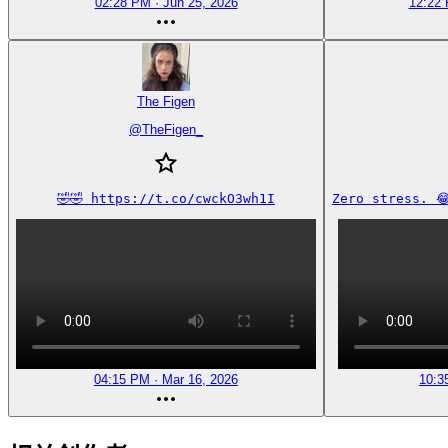
02:28 PM · Jun 25, 2026
12:22 
The Figen
@
TheFigen_
🤣🤣 https://t.co/cwckO3wh1I
Zero stress. 
04:15 PM · Mar 16, 2026
10:3