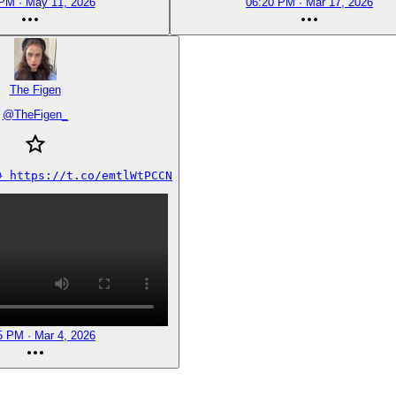
PM · May 11, 2026
06:20 PM · Mar 17, 2026
The Figen
@
TheFigen_
 https://t.co/emtlWtPCCN
5 PM · Mar 4, 2026