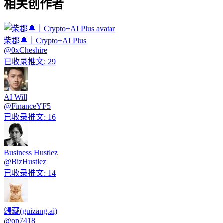
相关创作者
柴郡🔔｜Crypto+AI Plus
@
0xCheshire
已收录推文
:
29
AI Will
@
FinanceYF5
已收录推文
:
16
Business Hustlez
@
BizHustlez
已收录推文
:
14
歸藏(guizang.ai)
@
op7418