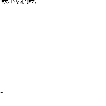
 条视频推文和 0 条图片推文。
es  ...