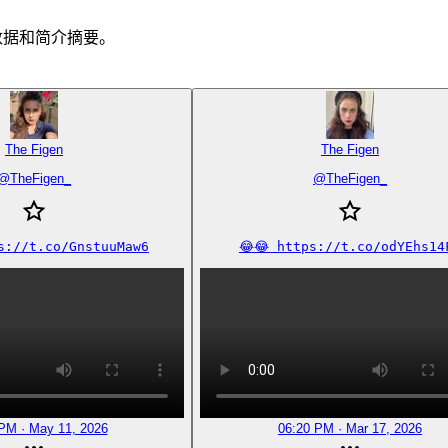
作者数据和简介摘要。
The Figen
The Figen
@
TheFigen_
@
TheFigen_
ps://t.co/GnstuuMaw6
😂😂 https://t.co/odYEhs14
PM · May 11, 2026
06:20 PM · Mar 17, 2026