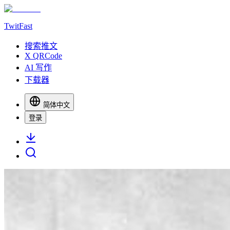
TwitFast
搜索推文
X QRCode
AI 写作
下载器
简体中文
登录