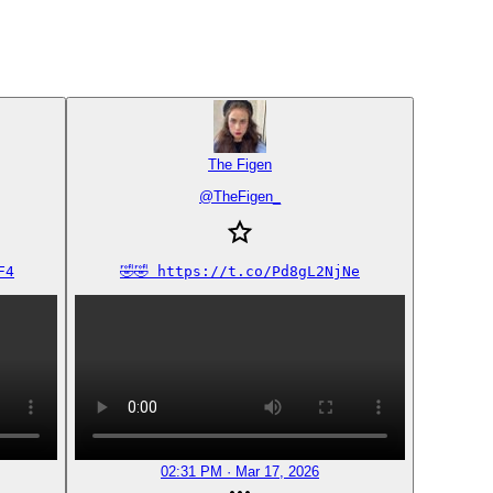
The Figen
@
TheFigen_
F4
🤣🤣 https://t.co/Pd8gL2NjNe
02:31 PM · Mar 17, 2026