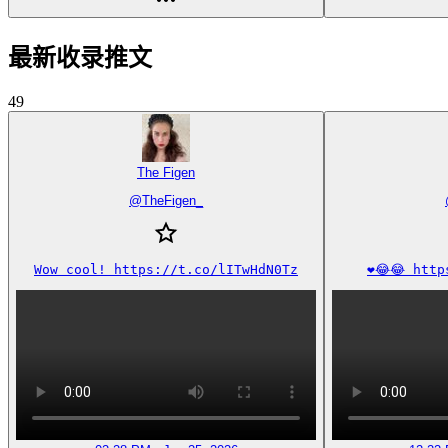
最新收录推文
49
The Figen
@
TheFigen_
Wow cool! https://t.co/lITwHdN0Tz
❤️😂😂 htt