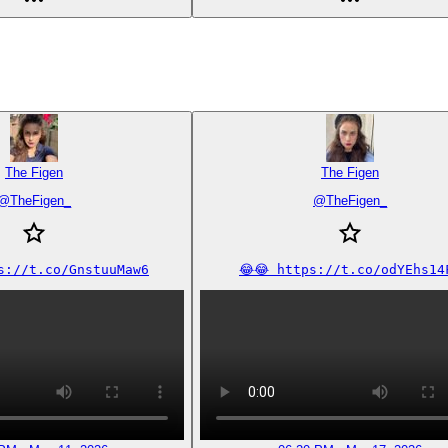
The Figen
The Figen
@
TheFigen_
@
TheFigen_
ps://t.co/GnstuuMaw6
😂😂 https://t.co/odYEhs14