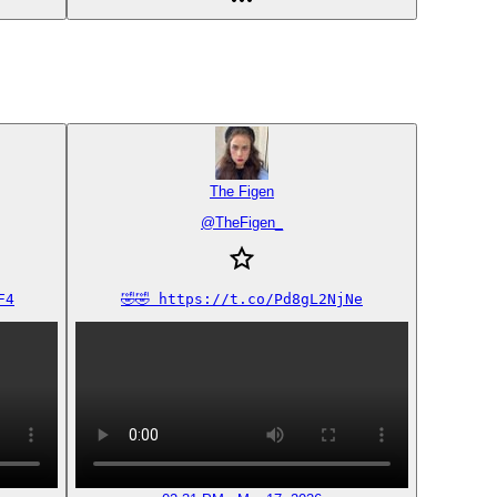
The Figen
@
TheFigen_
F4
🤣🤣 https://t.co/Pd8gL2NjNe