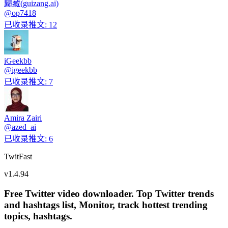
歸藏(guizang.ai)
@
op7418
已收录推文
:
12
iGeekbb
@
igeekbb
已收录推文
:
7
Amira Zairi
@
azed_ai
已收录推文
:
6
TwitFast
v
1.4.94
Free Twitter video downloader. Top Twitter trends
and hashtags list, Monitor, track hottest trending
topics, hashtags.