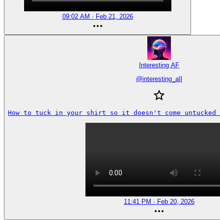
09:02 AM · Feb 21, 2026
Interesting AF
@
interesting_aIl
How to tuck in your shirt so it doesn't come untucked 
11:41 PM · Feb 20, 2026