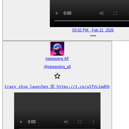
03:02 PM · Feb 21, 2026
Interesting AF
@
interesting_aIl
Crazy ship launches 🤯 https://t.co/uIfVcJadhh