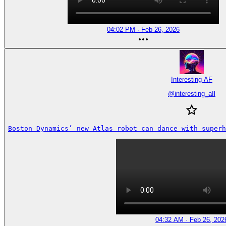
04:02 PM · Feb 26, 2026
Interesting AF
@
interesting_aIl
Boston Dynamics’ new Atlas robot can dance with superh
04:32 AM · Feb 26, 202