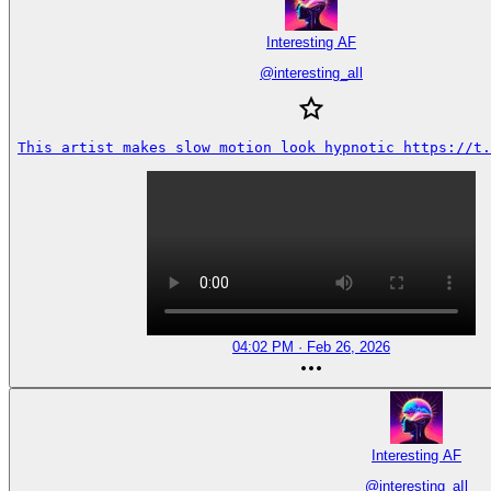
Interesting AF
@
interesting_aIl
This artist makes slow motion look hypnotic https://t.
04:02 PM · Feb 26, 2026
Interesting AF
@
interesting_aIl