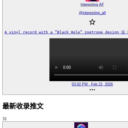
Interesting AF
@
interesting_aIl
A vinyl record with a “Black Hole” zoetrope design 😮 
03:02 PM · Feb 21, 2026
最新收录推文
31