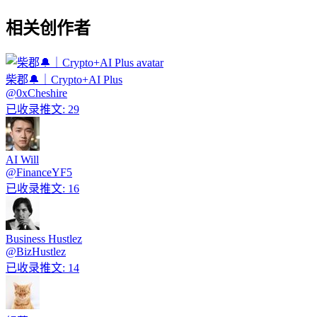
相关创作者
柴郡🔔｜Crypto+AI Plus
@
0xCheshire
已收录推文
:
29
AI Will
@
FinanceYF5
已收录推文
:
16
Business Hustlez
@
BizHustlez
已收录推文
:
14