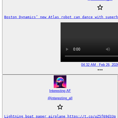
Boston Dynamics’ new Atlas robot can dance with superh
04:32 AM · Feb 26, 202
Interesting AF
@
interesting_aIl
Lightning boat paper airplane https://t.co/uZ5f69d33p