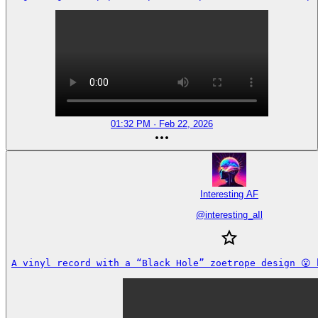
01:32 PM · Feb 22, 2026
Interesting AF
@
interesting_aIl
A vinyl record with a “Black Hole” zoetrope design 😮 