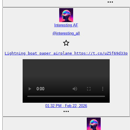
Interesting AF
@
interesting_aIl
Lightning boat paper airplane https://t.co/uZ5f69d33p
01:32 PM · Feb 22, 2026