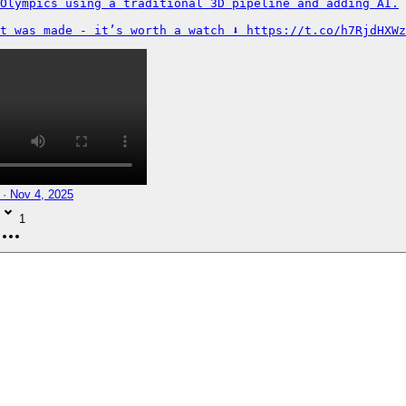
Olympics using a traditional 3D pipeline and adding AI.

t was made - it’s worth a watch ⬇️ https://t.co/h7RjdHXW
· Nov 4, 2025
1