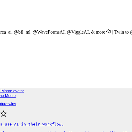
 @krea_ai, @bfl_ml, @WaveFormsAI, @ViggleAI, & more 🤫 | Twin to @
ine Moore
nturetwins
s use AI in their workflow.
