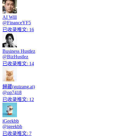
AI Will
@
FinanceYF5
已收录推文
:
16
Business Hustlez
@
BizHustlez
已收录推文
:
14
歸藏(guizang.ai)
@
op7418
已收录推文
:
12
iGeekbb
@
igeekbb
已收录推文
:
7