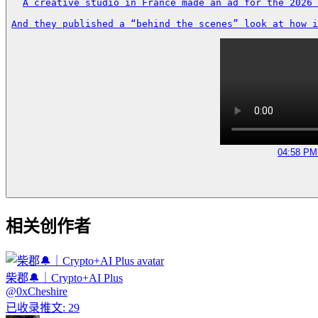
A creative studio in France made an ad for the 2026 
And they published a “behind the scenes” look at how i
04:58 PM 
相关创作者
柴郡🔔｜Crypto+AI Plus
@
0xCheshire
已收录推文
:
29