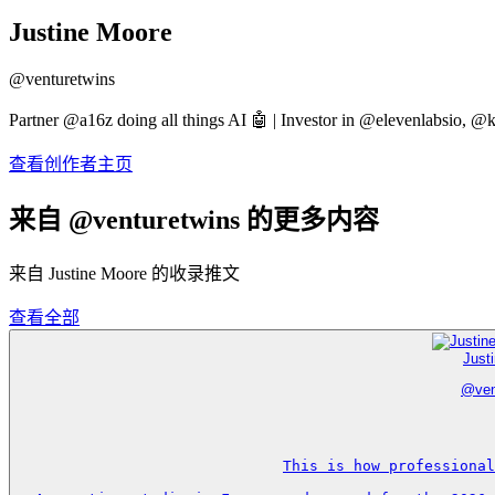
Justine Moore
@
venturetwins
Partner @a16z doing all things AI 🤖 | Investor in @elevenlabsio,
查看创作者主页
来自 @venturetwins 的更多内容
来自 Justine Moore 的收录推文
查看全部
Just
@
ve
This is how professional