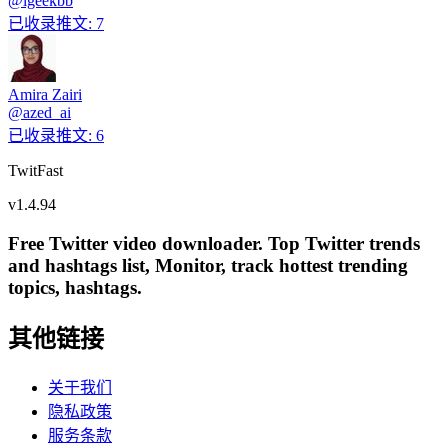
@
igeekbb
已收录推文
:
7
Amira Zairi
@
azed_ai
已收录推文
:
6
TwitFast
v
1.4.94
Free Twitter video downloader. Top Twitter trends
and hashtags list, Monitor, track hottest trending
topics, hashtags.
其他链接
关于我们
隐私政策
服务条款