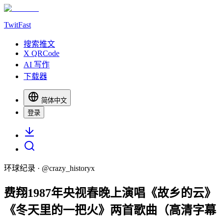
TwitFast
搜索推文
X QRCode
AI 写作
下载器
简体中文
登录
环球纪录
· @
crazy_historyx
费翔1987年央视春晚上演唱《故乡的云》
《冬天里的一把火》两首歌曲（高清字幕