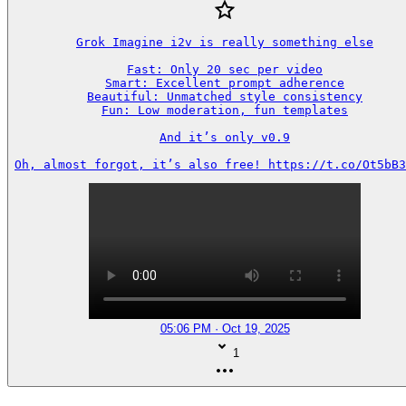
Grok Imagine i2v is really something else

Fast: Only 20 sec per video

Smart: Excellent prompt adherence

Beautiful: Unmatched style consistency

Fun: Low moderation, fun templates

And it’s only v0.9

Oh, almost forgot, it’s also free! https://t.co/Ot5bB3
05:06 PM · Oct 19, 2025
1