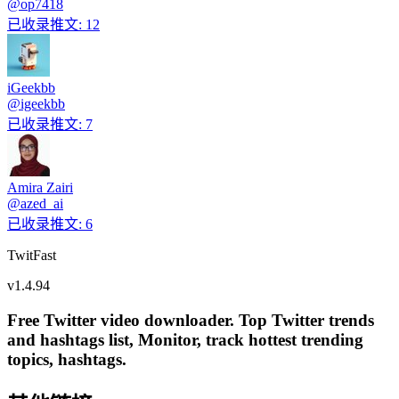
@
op7418
已收录推文
:
12
iGeekbb
@
igeekbb
已收录推文
:
7
Amira Zairi
@
azed_ai
已收录推文
:
6
TwitFast
v
1.4.94
Free Twitter video downloader. Top Twitter trends
and hashtags list, Monitor, track hottest trending
topics, hashtags.