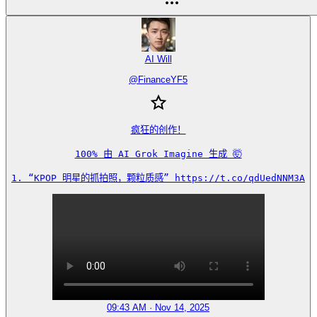
AI Will
@
FinanceYF5
疯狂的创作！

100% 由 AI Grok Imagine 生成 🤯

1. “KPOP 明星的抓拍照，颗粒质感” https://t.co/qdUedNNM3A
09:43 AM · Nov 14, 2025