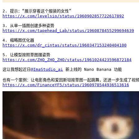
https://x.com/levelsio/status/1960902857722617892
https://x.com/tapehead_Lab/status/1960878455299694639
https://x.com/dr_cintas/status/1960347153240404100
https://x.com/ZHO_ZHO_ZHO/status/1961024423596872184
这让我想起近日
@ImaStudio_ai
 新上线的 Nano Banana 功能 

https://x.com/FinanceYF5/status/1960978544936513616