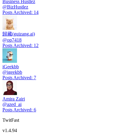
Business Hustlez
@
BizHustlez
Posts Archived
:
14
歸藏(guizang.ai)
@
op7418
Posts Archived
:
12
iGeekbb
@
igeekbb
Posts Archived
:
7
Amira Zairi
@
azed_ai
Posts Archived
:
6
TwitFast
v
1.4.94