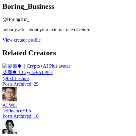
Boring_Business
@
BoringBiz_
nobody asks about your external rate of return
View creator profile
Related Creators
柴郡🔔｜Crypto+AI Plus
@
0xCheshire
Posts Archived
:
29
AI Will
@
FinanceYF5
Posts Archived
:
16