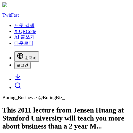
TwitFast
트윗 검색
X QRCode
AI 글쓰기
다운로더
한국어
로그인
Boring_Business
· @
BoringBiz_
This 2011 lecture from Jensen Huang at
Stanford University will teach you more
about business than a 2 year M...