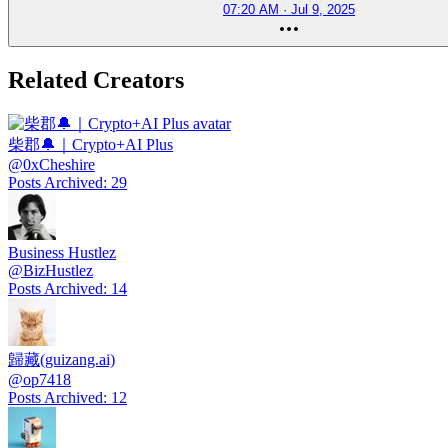
07:20 AM · Jul 9, 2025
Related Creators
柴郡🔔｜Crypto+AI Plus
@
0xCheshire
Posts Archived
:
29
Business Hustlez
@
BizHustlez
Posts Archived
:
14
歸藏(guizang.ai)
@
op7418
Posts Archived
:
12