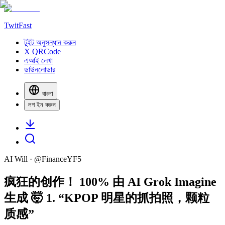
TwitFast
টুইট অনুসন্ধান করুন
X QRCode
এআই লেখা
ডাউনলোডার
বাংলা
লগ ইন করুন
AI Will
· @
FinanceYF5
疯狂的创作！ 100% 由 AI Grok Imagine
生成 🤯 1. “KPOP 明星的抓拍照，颗粒
质感”