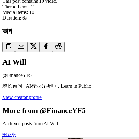
This post contains 10 video.
Thread Items
:
11
Media Items
:
10
Duration:
6
s
ভাগ
AI Will
@
FinanceYF5
增长顾问 | AI行业分析师，Learn in Public
View creator profile
More from @FinanceYF5
Archived posts from AI Will
সব দেখুন