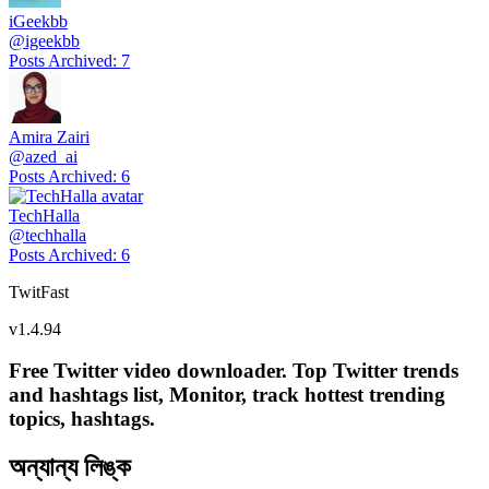
iGeekbb
@
igeekbb
Posts Archived
:
7
Amira Zairi
@
azed_ai
Posts Archived
:
6
TechHalla
@
techhalla
Posts Archived
:
6
TwitFast
v
1.4.94
Free Twitter video downloader. Top Twitter trends
and hashtags list, Monitor, track hottest trending
topics, hashtags.
অন্যান্য লিঙ্ক