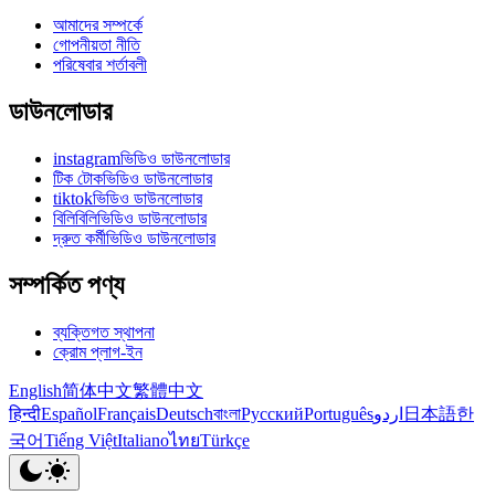
আমাদের সম্পর্কে
গোপনীয়তা নীতি
পরিষেবার শর্তাবলী
ডাউনলোডার
instagramভিডিও ডাউনলোডার
টিক টোকভিডিও ডাউনলোডার
tiktokভিডিও ডাউনলোডার
বিলিবিলিভিডিও ডাউনলোডার
দ্রুত কর্মীভিডিও ডাউনলোডার
সম্পর্কিত পণ্য
ব্যক্তিগত স্থাপনা
ক্রোম প্লাগ-ইন
English
简体中文
繁體中文
हिन्दी
Español
Français
Deutsch
বাংলা
Русский
Português
اردو
日本語
한
국어
Tiếng Việt
Italiano
ไทย
Türkçe