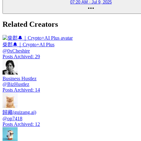
07:20 AM · Jul 9, 2025
Related Creators
柴郡🔔｜Crypto+AI Plus
@
0xCheshire
Posts Archived
:
29
Business Hustlez
@
BizHustlez
Posts Archived
:
14
歸藏(guizang.ai)
@
op7418
Posts Archived
:
12