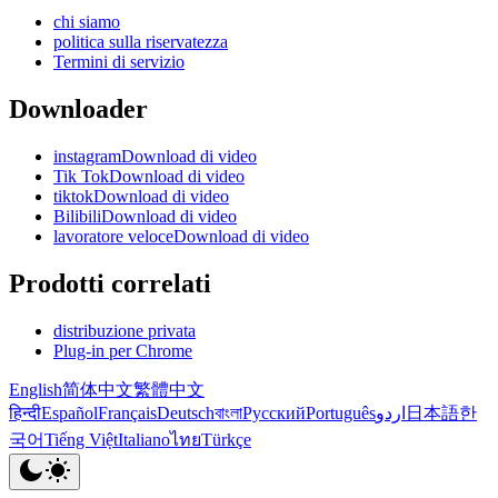
chi siamo
politica sulla riservatezza
Termini di servizio
Downloader
instagramDownload di video
Tik TokDownload di video
tiktokDownload di video
BilibiliDownload di video
lavoratore veloceDownload di video
Prodotti correlati
distribuzione privata
Plug-in per Chrome
English
简体中文
繁體中文
हिन्दी
Español
Français
Deutsch
বাংলা
Русский
Português
اردو
日本語
한
국어
Tiếng Việt
Italiano
ไทย
Türkçe