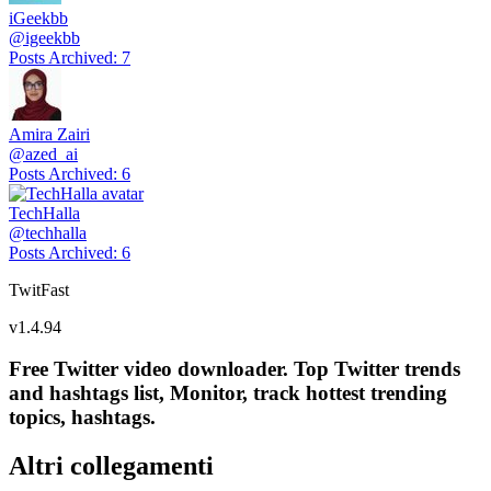
iGeekbb
@
igeekbb
Posts Archived
:
7
Amira Zairi
@
azed_ai
Posts Archived
:
6
TechHalla
@
techhalla
Posts Archived
:
6
TwitFast
v
1.4.94
Free Twitter video downloader. Top Twitter trends
and hashtags list, Monitor, track hottest trending
topics, hashtags.
Altri collegamenti