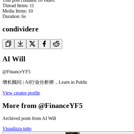
This post contains 10 video.
Thread Items
:
11
Media Items
:
10
Duration:
6
s
condividere
AI Will
@
FinanceYF5
增长顾问 | AI行业分析师，Learn in Public
View creator profile
More from @FinanceYF5
Archived posts from AI Will
Visualizza tutto