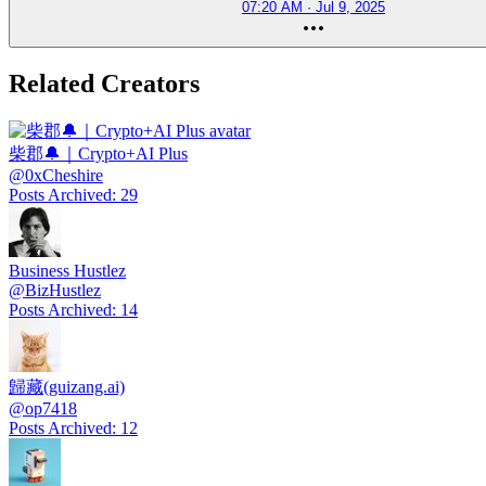
07:20 AM · Jul 9, 2025
Related Creators
柴郡🔔｜Crypto+AI Plus
@
0xCheshire
Posts Archived
:
29
Business Hustlez
@
BizHustlez
Posts Archived
:
14
歸藏(guizang.ai)
@
op7418
Posts Archived
:
12