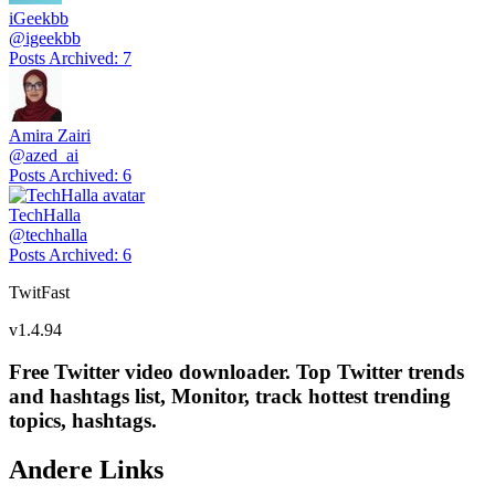
iGeekbb
@
igeekbb
Posts Archived
:
7
Amira Zairi
@
azed_ai
Posts Archived
:
6
TechHalla
@
techhalla
Posts Archived
:
6
TwitFast
v
1.4.94
Free Twitter video downloader. Top Twitter trends
and hashtags list, Monitor, track hottest trending
topics, hashtags.
Andere Links