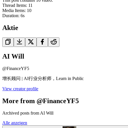
This post contains 10 video.
Thread Items
:
11
Media Items
:
10
Duration:
6
s
Aktie
AI Will
@
FinanceYF5
增长顾问 | AI行业分析师，Learn in Public
View creator profile
More from @FinanceYF5
Archived posts from AI Will
Alle anzeigen