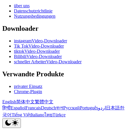
über uns
Datenschutzrichtlinie
Nutzungsbedingungen
Downloader
instagramVideo-Downloader
Tik TokVideo-Downloader
tiktokVideo-Downloader
BilibiliVideo-Downloader
schneller ArbeiterVideo-Downloader
Verwandte Produkte
privater Einsatz
Chrome-Plugin
English
简体中文
繁體中文
हिन्दी
Español
Français
Deutsch
বাংলা
Русский
Português
اردو
日本語
한
국어
Tiếng Việt
Italiano
ไทย
Türkçe