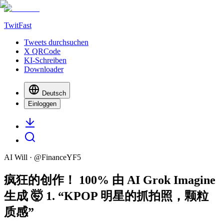
TwitFast
Tweets durchsuchen
X QRCode
KI-Schreiben
Downloader
Deutsch
Einloggen
AI Will
· @
FinanceYF5
疯狂的创作！ 100% 由 AI Grok Imagine
生成 🤯 1. “KPOP 明星的抓拍照，颗粒
质感”